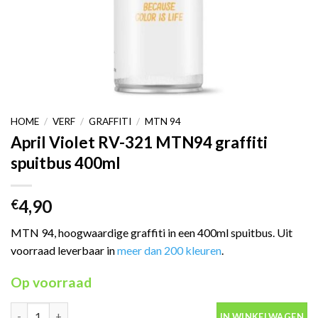
HOME
/
VERF
/
GRAFFITI
/
MTN 94
April Violet RV-321 MTN94 graffiti
spuitbus 400ml
4,90
€
MTN 94, hoogwaardige graffiti in een 400ml spuitbus. Uit
voorraad leverbaar in
meer dan 200 kleuren
.
Op voorraad
April Violet RV-321 MTN94 graffiti spuitbus 400ml aantal
IN WINKELWAGEN