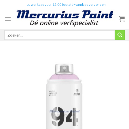
Skip
✔️
op werkdag voor 15:00 besteld=vandaag verzonden
to
content
Zoeken
naar: