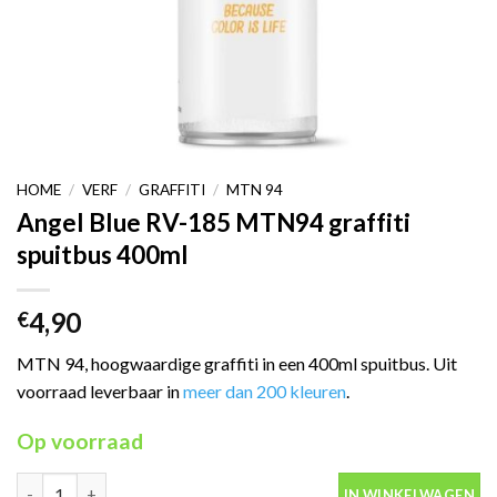
HOME
/
VERF
/
GRAFFITI
/
MTN 94
Angel Blue RV-185 MTN94 graffiti
spuitbus 400ml
4,90
€
MTN 94, hoogwaardige graffiti in een 400ml spuitbus. Uit
voorraad leverbaar in
meer dan 200 kleuren
.
Op voorraad
Angel Blue RV-185 MTN94 graffiti spuitbus 400ml aantal
IN WINKELWAGEN