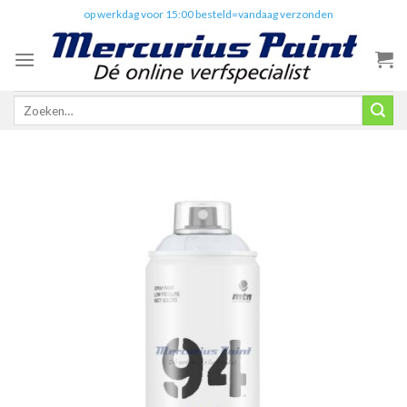
Skip
✔️
op werkdag voor 15:00 besteld=vandaag verzonden
to
content
Zoeken
naar: