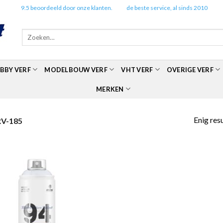
✔️
9.5 beoordeeld door onze klanten.
✔️
de beste service, al sinds 2010
Zoeken
naar:
BBY VERF
MODELBOUW VERF
VHT VERF
OVERIGE VERF
MERKEN
Enig res
V-185