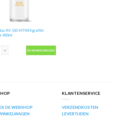
lue RV-185 MTN94 graffiti
s 400ml
lue RV-185 MTN94 graffiti spuitbus 400ml aantal
IN WINKELWAGEN
SHOP
KLANTENSERVICE
EK DE WEBSHOP
VERZENDKOSTEN
 WINKELWAGEN
LEVERTIJDEN