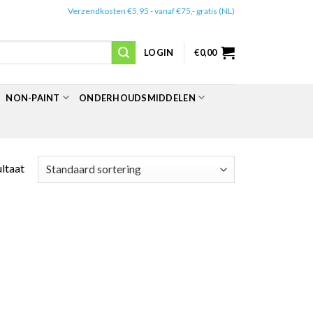
✔️
Verzendkosten €5,95 - vanaf €75,- gratis (NL)
LOGIN
€
0,00
NON-PAINT
ONDERHOUDSMIDDELEN
ultaat