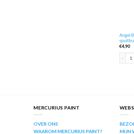
Angel B
spuitbu
€
4,90
Angel B
MERCURIUS PAINT
WEB
OVER ONS
BEZO
WAAROM MERCURIUS PAINT?
MIJN