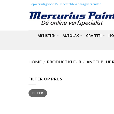
Skip
✔️
op werkdag voor 15:00 besteld=vandaag verzonden
to
content
ARTISTIEK
AUTOLAK
GRAFFITI
HO
HOME
/
PRODUCT KLEUR
/
ANGEL BLUE R
FILTER OP PRIJS
Min.
Max.
FILTER
prijs
prijs