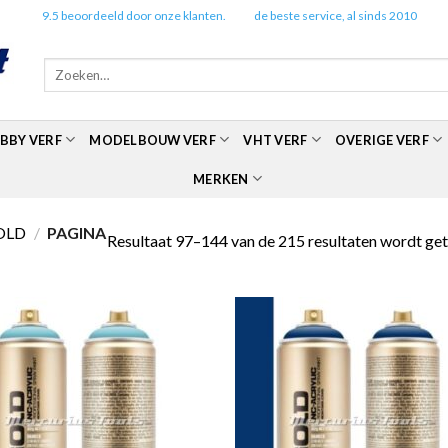
✔️
9.5 beoordeeld door onze klanten.
✔️
de beste service, al sinds 2010
Zoeken
naar:
BBY VERF
MODELBOUW VERF
VHT VERF
OVERIGE VERF
MERKEN
OLD
/
PAGINA
Resultaat 97–144 van de 215 resultaten wordt ge