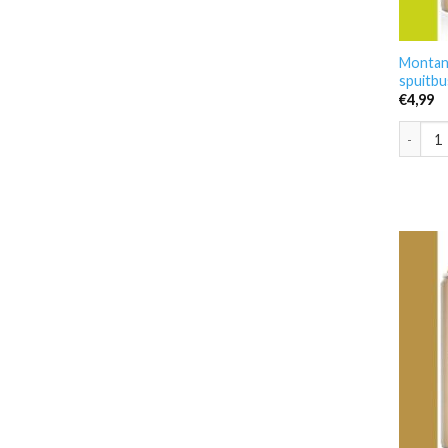
Montan
spuitbu
€
4,99
Montana