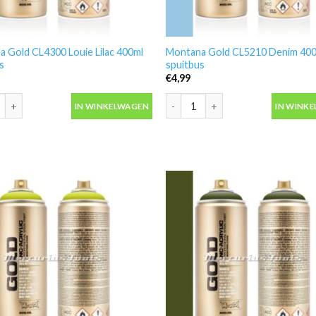
 Gold CL4300 Louie Lilac 400ml
Montana Gold CL5210 Denim 40
s
spuitbus
€
4,99
 Gold CL4300 Louie Lilac 400ml spuitbus aantal
Montana Gold CL5210 Denim 400ml
IN WINKELWAGEN
IN WINK