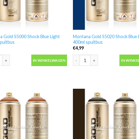
 Gold S5000 Shock Blue Light
Montana Gold S5020 Shock Blue
puitbus
400ml spuitbus
€
4,99
 Gold S5000 Shock Blue Light 400ml spuitbus aantal
Montana Gold S5020 Shock Blue D
IN WINKELWAGEN
IN WINK