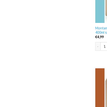
Montana
400ml s
€
4,99
Montana