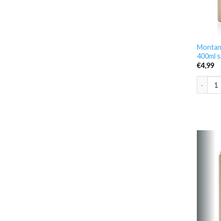
Montan
400ml s
€
4,99
Montana