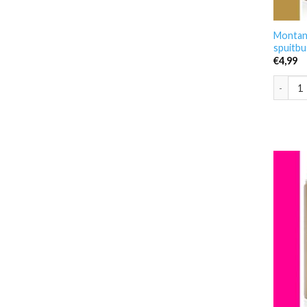
Montan
spuitbu
€
4,99
Montana