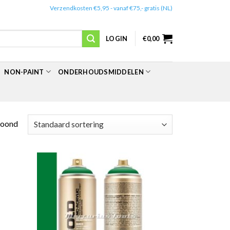
✔️
Verzendkosten €5,95 - vanaf €75,- gratis (NL)
LOGIN
€
0,00
NON-PAINT
ONDERHOUDSMIDDELEN
toond