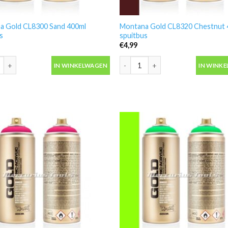
a Gold CL8300 Sand 400ml
Montana Gold CL8320 Chestnut 
s
spuitbus
€
4,99
 Gold CL8300 Sand 400ml spuitbus aantal
Montana Gold CL8320 Chestnut 40
IN WINKELWAGEN
IN WINK