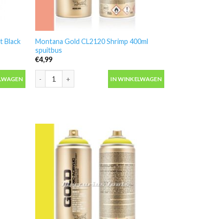
 Black
Montana Gold CL2120 Shrimp 400ml
spuitbus
€
4,99
Black 400ml spuitbus aantal
Montana Gold CL2120 Shrimp 400ml spuitbus aantal
ELWAGEN
IN WINKELWAGEN