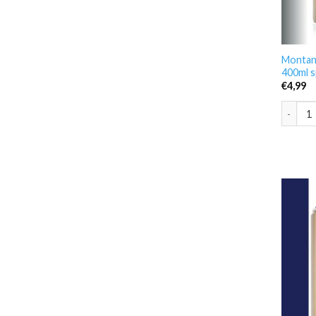
Montan
400ml s
€
4,99
Montana