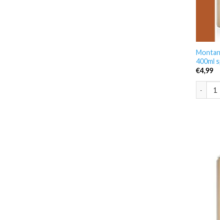
Montan
400ml s
€
4,99
Montana