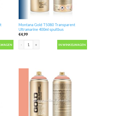
t
Montana Gold T5080 Transparent
Ultramarine 400ml spuitbus
€
4,99
Ketchup 400ml spuitbus aantal
Montana Gold T5080 Transparent Ultramarine 400ml spuitb
ELWAGEN
IN WINKELWAGEN