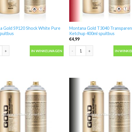
a Gold S9120 Shock White Pure
Montana Gold T3040 Transparen
puitbus
Ketchup 400ml spuitbus
€
4,99
 Gold S9120 Shock White Pure 400ml spuitbus aantal
Montana Gold T3040 Transparent 
IN WINKELWAGEN
IN WINK