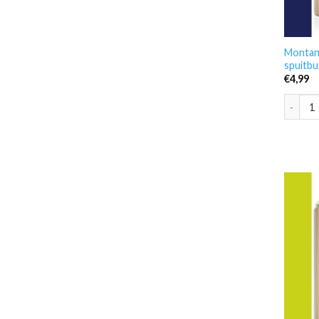
Montana
spuitbu
€
4,99
Montana