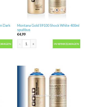
n Dark
Montana Gold S9100 Shock White 400ml
spuitbus
€
4,99
Dark 400ml spuitbus aantal
Montana Gold S9100 Shock White 400ml spuitbus aantal
ELWAGEN
IN WINKELWAGEN