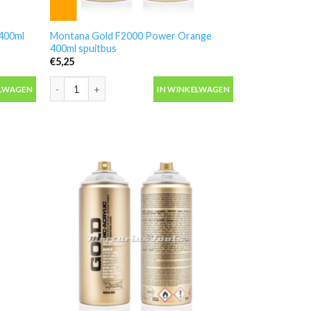
400ml
Montana Gold F2000 Power Orange
400ml spuitbus
€
5,25
0ml spuitbus aantal
Montana Gold F2000 Power Orange 400ml spuitbus aantal
ELWAGEN
IN WINKELWAGEN