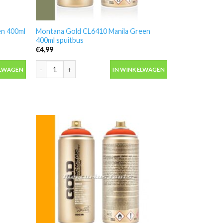
en 400ml
Montana Gold CL6410 Manila Green
400ml spuitbus
€
4,99
 400ml spuitbus aantal
Montana Gold CL6410 Manila Green 400ml spuitbus aantal
ELWAGEN
IN WINKELWAGEN