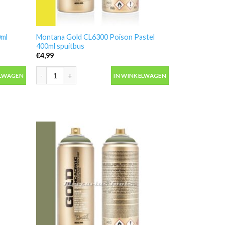
0ml
Montana Gold CL6300 Poison Pastel
400ml spuitbus
€
4,99
 spuitbus aantal
Montana Gold CL6300 Poison Pastel 400ml spuitbus aantal
ELWAGEN
IN WINKELWAGEN