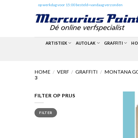
Skip
✔️
op werkdag voor 15:00 besteld=vandaag verzonden
to
content
ARTISTIEK
AUTOLAK
GRAFFITI
HO
HOME
/
VERF
/
GRAFFITI
/
MONTANA G
3
FILTER OP PRIJS
Min.
Max.
FILTER
prijs
prijs