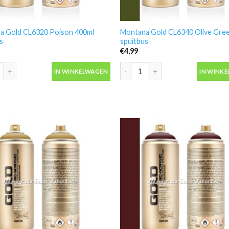
a Gold CL6320 Poison 400ml
Montana Gold CL6340 Olive Gre
s
spuitbus
€
4,99
 Gold CL6320 Poison 400ml spuitbus aantal
Montana Gold CL6340 Olive Green
IN WINKELWAGEN
IN WINK