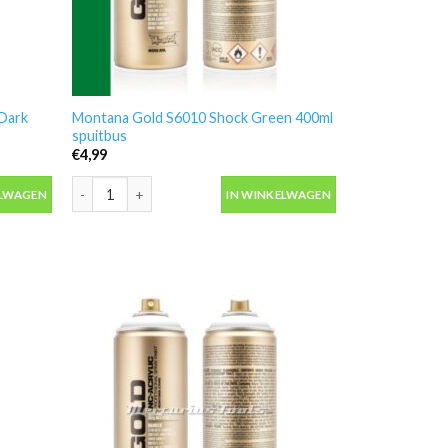
 Dark
Montana Gold S6010 Shock Green 400ml
spuitbus
€
4,99
ark 400ml spuitbus aantal
Montana Gold S6010 Shock Green 400ml spuitbus aantal
ELWAGEN
IN WINKELWAGEN