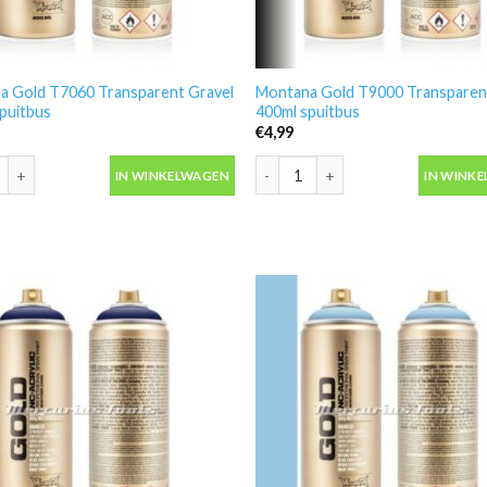
a Gold T7060 Transparent Gravel
Montana Gold T9000 Transparent
puitbus
400ml spuitbus
€
4,99
 Gold T7060 Transparent Gravel 400ml spuitbus aantal
Montana Gold T9000 Transparent 
IN WINKELWAGEN
IN WINK