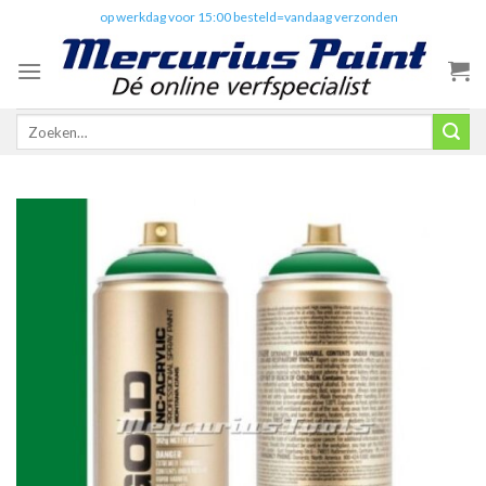
Skip
✔️
op werkdag voor 15:00 besteld=vandaag verzonden
to
content
Zoeken
naar: