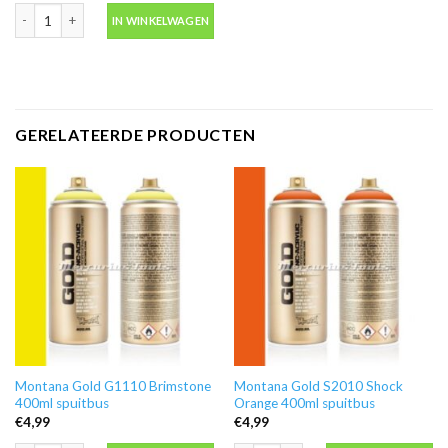
Level 2 caps groen fine spuitkopje los -Montana aantal
IN WINKELWAGEN
GERELATEERDE PRODUCTEN
Montana Gold G1110 Brimstone
Montana Gold S2010 Shock
400ml spuitbus
Orange 400ml spuitbus
€
4,99
€
4,99