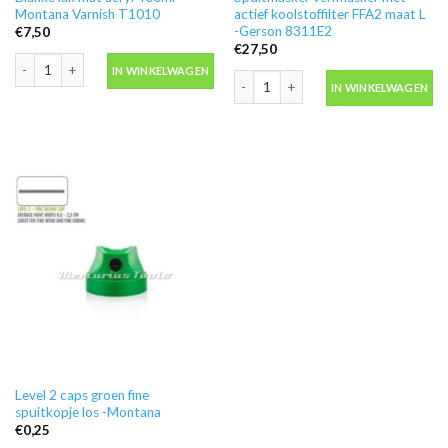
Montana Varnish T1010
actief koolstoffilter FFA2 maat L
-Gerson 8311E2
€
7,50
€
27,50
Blanke lak mat acryl 400ml -Montana Varnish T1010 aantal
IN WINKELWAGEN
Spuitmasker verfmasker met actief ko
IN WINKELWAGEN
Level 2 caps groen fine
spuitkopje los -Montana
€
0,25