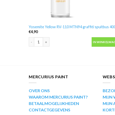
Yosemite Yellow RV-110 MTN94 graffiti spuitbus 40
€
4,90
Yosemite Yellow RV-110 MTN94 graffiti spuitbus 400
IN WINKELWA
MERCURIUS PAINT
WEB
OVER ONS
BEZO
WAAROM MERCURIUS PAINT?
MIJN
BETAALMOGELIJKHEDEN
MIJN
CONTACTGEGEVENS
KORT