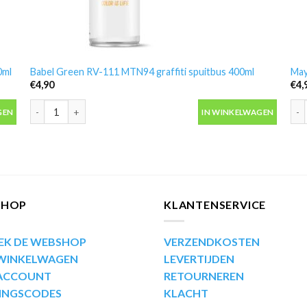
0ml
Babel Green RV-111 MTN94 graffiti spuitbus 400ml
May
€
4,90
€
4,
ml aantal
Babel Green RV-111 MTN94 graffiti spuitbus 400ml aantal
May
GEN
IN WINKELWAGEN
SHOP
KLANTENSERVICE
EK DE WEBSHOP
VERZENDKOSTEN
 WINKELWAGEN
LEVERTIJDEN
 ACCOUNT
RETOURNEREN
INGSCODES
KLACHT