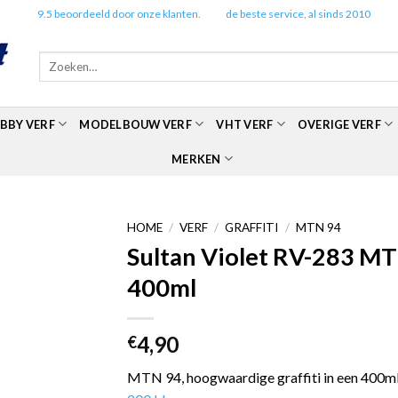
✔️
9.5 beoordeeld door onze klanten.
✔️
de beste service, al sinds 2010
Zoeken
naar:
BBY VERF
MODELBOUW VERF
VHT VERF
OVERIGE VERF
MERKEN
HOME
/
VERF
/
GRAFFITI
/
MTN 94
Sultan Violet RV-283 MT
400ml
4,90
€
MTN 94, hoogwaardige graffiti in een 400ml 