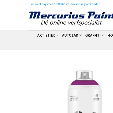
Skip
✔️
op werkdag voor 15:00 besteld=vandaag verzonden
to
content
ARTISTIEK
AUTOLAK
GRAFFITI
HO