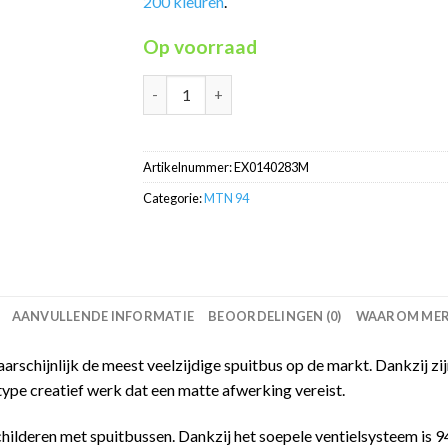
200 kleuren
.
Op voorraad
Sultan Violet RV-283 MTN94 graffiti spuitbu
Artikelnummer:
EX0140283M
Categorie:
MTN 94
AANVULLENDE INFORMATIE
BEOORDELINGEN (0)
WAAROM MERC
schijnlijk de meest veelzijdige spuitbus op de markt. Dankzij zijn
type creatief werk dat een matte afwerking vereist.
childeren met spuitbussen. Dankzij het soepele ventielsysteem is