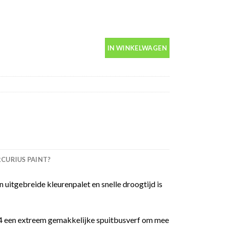
s 400ml aantal
IN WINKELWAGEN
URIUS PAINT?
 uitgebreide kleurenpalet en snelle droogtijd is
 94 een extreem gemakkelijke spuitbusverf om mee