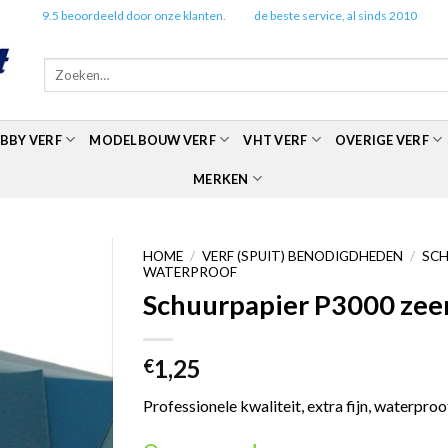
✔️
9.5 beoordeeld door onze klanten.
✔️
de beste service, al sinds 2010
Zoeken
naar:
BBY VERF
MODELBOUW VERF
VHT VERF
OVERIGE VERF
MERKEN
HOME
/
VERF (SPUIT) BENODIGDHEDEN
/
SCH
WATERPROOF
Schuurpapier P3000 zeer 
1,25
€
Professionele kwaliteit, extra fijn, waterpr