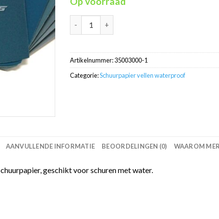
Op voorraad
Schuurpapier P3000 zeer fijn los vel -Colad a
Artikelnummer:
35003000-1
Categorie:
Schuurpapier vellen waterproof
AANVULLENDE INFORMATIE
BEOORDELINGEN (0)
WAAROM MERC
chuurpapier, geschikt voor schuren met water.