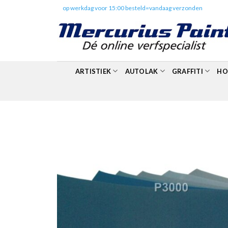
Skip
✔️
op werkdag voor 15:00 besteld=vandaag verzonden
to
content
ARTISTIEK
AUTOLAK
GRAFFITI
HO