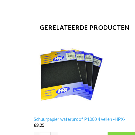
GERELATEERDE PRODUCTEN
Schuurpapier waterproof P1000 4 vellen -HPX-
€
3,25
Schuurpapier waterproof P1000 4 vellen -HPX- aantal