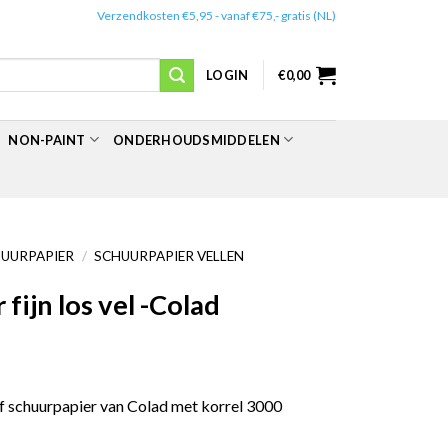
✔️
Verzendkosten €5,95 - vanaf €75,- gratis (NL)
LOGIN
€
0,00
NON-PAINT
ONDERHOUDSMIDDELEN
UURPAPIER
/
SCHUURPAPIER VELLEN
fijn los vel -Colad
oof schuurpapier van Colad met korrel 3000