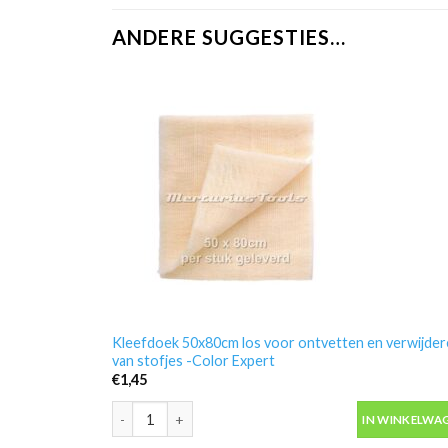
ANDERE SUGGESTIES…
Kleefdoek 50x80cm los voor ontvetten en verwijde
van stofjes -Color Expert
€
1,45
Kleefdoek 50x80cm los voor ontvetten en verwijderen 
IN WINKELWA