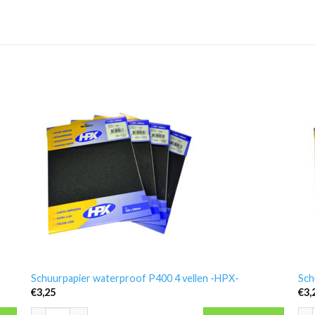
Schuurpapier waterproof P400 4 vellen -HPX-
Sch
€
3,25
€
3,
Schuurpapier waterproof P400 4 vellen -HPX- aantal
Sch