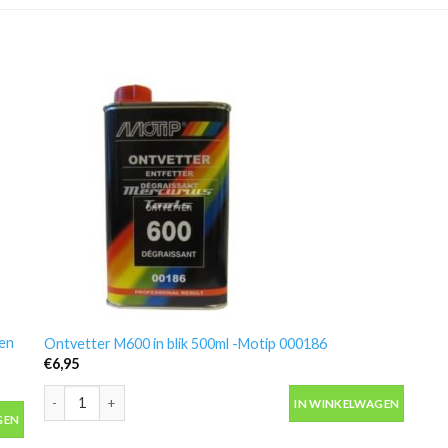
ren
Ontvetter M600 in blik 500ml -Motip 000186
€
6,95
Ontvetter M600 in blik 500ml -Motip 000186 aantal
IN WINKELWAGEN
van stofjes -Color Expert aantal
GEN