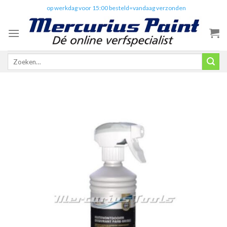
Skip
✔️
op werkdag voor 15:00 besteld=vandaag verzonden
to
content
Zoeken
naar: