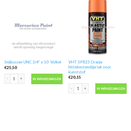
VHT SP823 Oranje
Snijkussen UNC 3/4” x 10 -Volkel
hittebestendige lak voor
€
25,50
kunststof
Snijkussen UNC 3/4” x 10 -Volkel aantal
€
20,15
IN WINKELWAGEN
VHT SP823 Oranje hittebestendige la
IN WINKELWAGEN