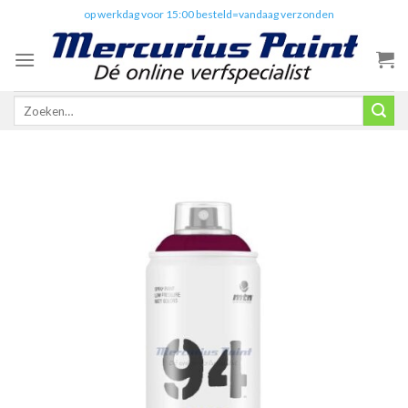
Skip
✔️
op werkdag voor 15:00 besteld=vandaag verzonden
to
content
Zoeken
naar: