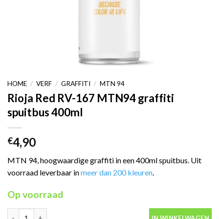
HOME
/
VERF
/
GRAFFITI
/
MTN 94
Rioja Red RV-167 MTN94 graffiti
spuitbus 400ml
4,90
€
MTN 94, hoogwaardige graffiti in een 400ml spuitbus. Uit
voorraad leverbaar in
meer dan 200 kleuren
.
Op voorraad
Rioja Red RV-167 MTN94 graffiti spuitbus 400ml aantal
IN WINKELWAGEN