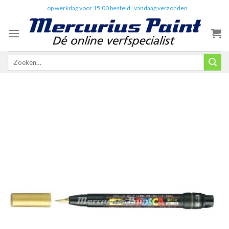
Skip
✔️
op werkdag voor 15:00 besteld=vandaag verzonden
to
content
Zoeken
naar: