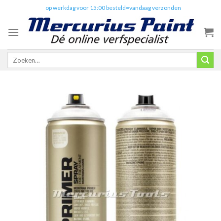
Skip
✔️
op werkdag voor 15:00 besteld=vandaag verzonden
to
content
Zoeken
naar: