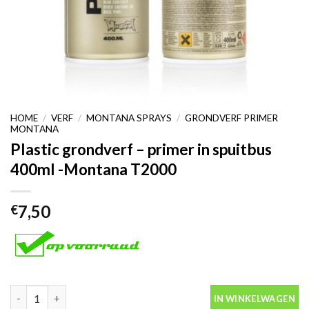
HOME
/
VERF
/
MONTANA SPRAYS
/
GRONDVERF PRIMER
MONTANA
Plastic grondverf – primer in spuitbus
400ml -Montana T2000
7,50
€
Plastic grondverf - primer in spuitbus 400ml -Montana T2000 aa
IN WINKELWAGEN