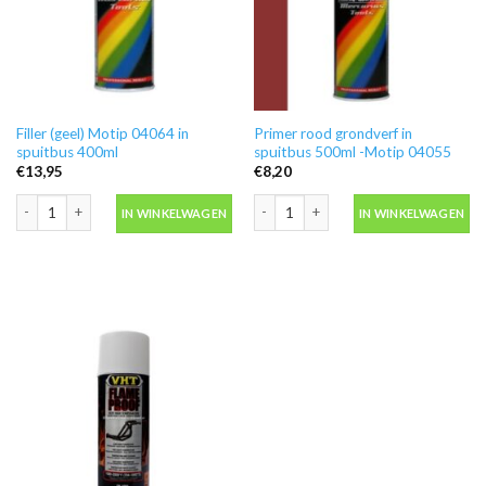
Filler (geel) Motip 04064 in
Primer rood grondverf in
spuitbus 400ml
spuitbus 500ml -Motip 04055
€
13,95
€
8,20
Filler (geel) Motip 04064 in spuitbus 400ml aantal
Primer rood grondverf in spuitbus 50
IN WINKELWAGEN
IN WINKELWAGEN