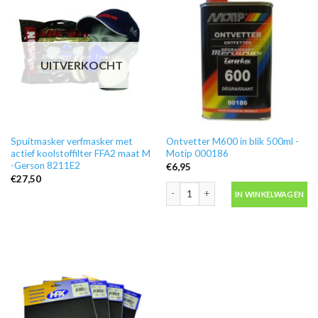
UITVERKOCHT
Spuitmasker verfmasker met
Ontvetter M600 in blik 500ml -
actief koolstoffilter FFA2 maat M
Motip 000186
-Gerson 8211E2
€
6,95
€
27,50
Ontvetter M600 in blik 500ml -Motip 
IN WINKELWAGEN