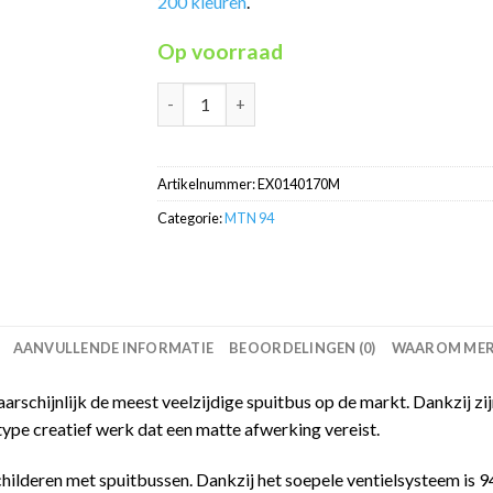
200 kleuren
.
Op voorraad
Persia Violet RV-170 MTN94 graffiti spuitbus
Artikelnummer:
EX0140170M
Categorie:
MTN 94
AANVULLENDE INFORMATIE
BEOORDELINGEN (0)
WAAROM MERC
schijnlijk de meest veelzijdige spuitbus op de markt. Dankzij zijn
type creatief werk dat een matte afwerking vereist.
childeren met spuitbussen. Dankzij het soepele ventielsysteem is