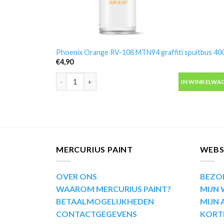
Phoenix Orange RV-108 MTN94 graffiti spuitbus 40
€
4,90
Phoenix Orange RV-108 MTN94 graffiti spuitbus 400m
IN WINKELWA
MERCURIUS PAINT
WEB
OVER ONS
BEZO
WAAROM MERCURIUS PAINT?
MIJN
BETAALMOGELIJKHEDEN
MIJN
CONTACTGEGEVENS
KORT