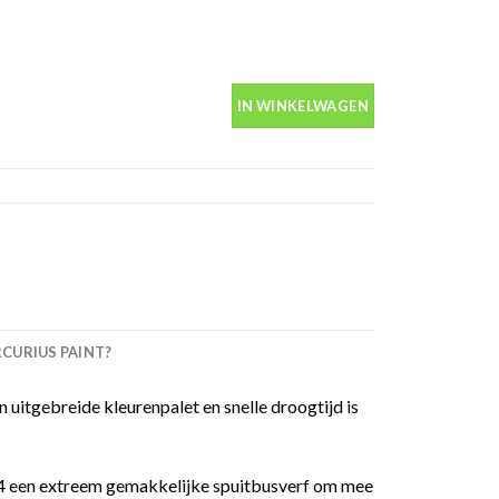
 400ml aantal
IN WINKELWAGEN
URIUS PAINT?
 uitgebreide kleurenpalet en snelle droogtijd is
 94 een extreem gemakkelijke spuitbusverf om mee