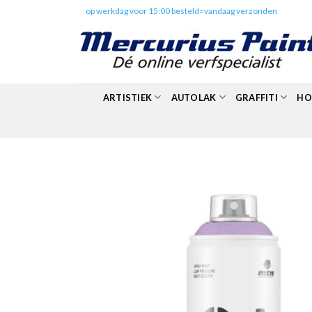
Skip
✔️
op werkdag voor 15:00 besteld=vandaag verzonden
to
content
ARTISTIEK
AUTOLAK
GRAFFITI
HO