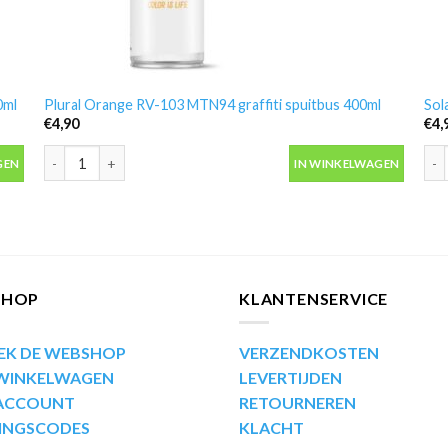
0ml
Plural Orange RV-103 MTN94 graffiti spuitbus 400ml
Sol
€
4,90
€
4,
l aantal
Plural Orange RV-103 MTN94 graffiti spuitbus 400ml aantal
Sol
GEN
IN WINKELWAGEN
SHOP
KLANTENSERVICE
EK DE WEBSHOP
VERZENDKOSTEN
 WINKELWAGEN
LEVERTIJDEN
 ACCOUNT
RETOURNEREN
INGSCODES
KLACHT