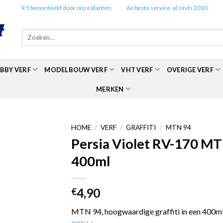
✔️
9.5 beoordeeld door onze klanten.
✔️
de beste service, al sinds 2010
Zoeken
naar:
BBY VERF
MODELBOUW VERF
VHT VERF
OVERIGE VERF
MERKEN
HOME
/
VERF
/
GRAFFITI
/
MTN 94
Persia Violet RV-170 MT
400ml
4,90
€
MTN 94, hoogwaardige graffiti in een 400ml 