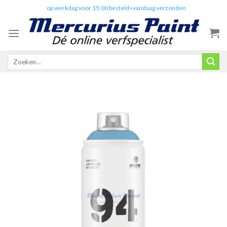
Skip
✔️
op werkdag voor 15:00 besteld=vandaag verzonden
to
content
Zoeken
naar: