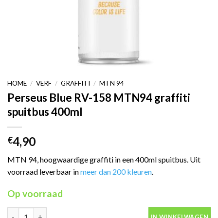
HOME
/
VERF
/
GRAFFITI
/
MTN 94
Perseus Blue RV-158 MTN94 graffiti
spuitbus 400ml
4,90
€
MTN 94, hoogwaardige graffiti in een 400ml spuitbus. Uit
voorraad leverbaar in
meer dan 200 kleuren
.
Op voorraad
Perseus Blue RV-158 MTN94 graffiti spuitbus 400ml aantal
IN WINKELWAGEN