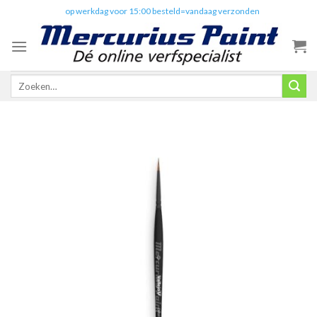
Skip
✔️
op werkdag voor 15:00 besteld=vandaag verzonden
to
content
Zoeken
naar: