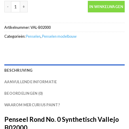
Penseel rond NO. 0 synthetisch Vallejo B02000 aantal
IN WINKELWAGEN
Artikelnummer:
VAL-B02000
Categorieën:
Penselen
,
Penselen modelbouw
BESCHRIJVING
AANVULLENDE INFORMATIE
BEOORDELINGEN (0)
WAAROM MERCURIUS PAINT?
Penseel Rond No. 0 Synthetisch Vallejo
B02000