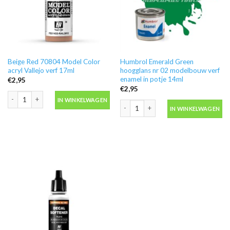
Beige Red 70804 Model Color
Humbrol Emerald Green
acryl Vallejo verf 17ml
hoogglans nr 02 modelbouw verf
enamel in potje 14ml
€
2,95
€
2,95
Beige Red 70804 Model Color acryl Vallejo verf 17ml aantal
IN WINKELWAGEN
Humbrol Emerald Green hoogglans nr 
IN WINKELWAGEN