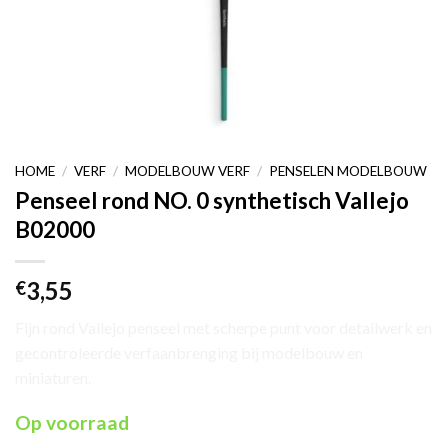
HOME
/
VERF
/
MODELBOUW VERF
/
PENSELEN MODELBOUW
Penseel rond NO. 0 synthetisch Vallejo
B02000
3,55
€
Fijn rond Vallejo penseel met scherpe punt voor detailwerk en
gecontroleerde verfaanbrenging bij modelbouw en
miniaturen.
Op voorraad