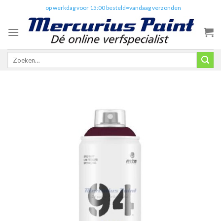
Skip
✔️
op werkdag voor 15:00 besteld=vandaag verzonden
to
content
Zoeken
naar: