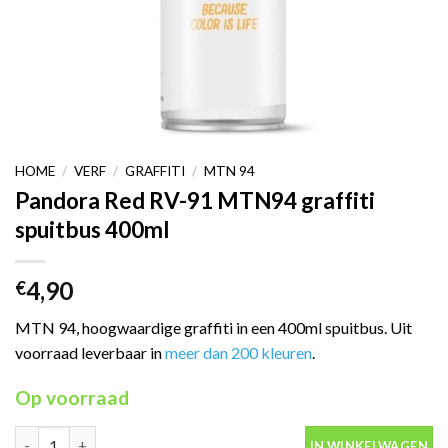
HOME
/
VERF
/
GRAFFITI
/
MTN 94
Pandora Red RV-91 MTN94 graffiti
spuitbus 400ml
4,90
€
MTN 94, hoogwaardige graffiti in een 400ml spuitbus. Uit
voorraad leverbaar in
meer dan 200 kleuren
.
Op voorraad
Pandora Red RV-91 MTN94 graffiti spuitbus 400ml aantal
IN WINKELWAGEN