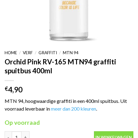
HOME
/
VERF
/
GRAFFITI
/
MTN 94
Orchid Pink RV-165 MTN94 graffiti
spuitbus 400ml
4,90
€
MTN 94, hoogwaardige graffiti in een 400ml spuitbus. Uit
voorraad leverbaar in
meer dan 200 kleuren
.
Op voorraad
Orchid Pink RV-165 MTN94 graffiti spuitbus 400ml aantal
IN WINKELWAGEN