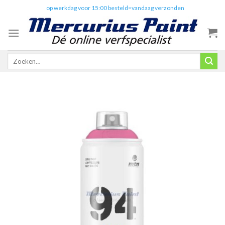
Skip
✔️
op werkdag voor 15:00 besteld=vandaag verzonden
to
content
Zoeken
naar: