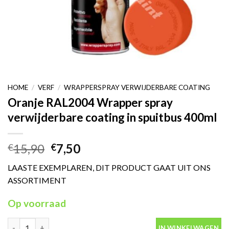
HOME
/
VERF
/
WRAPPERSPRAY VERWIJDERBARE COATING
Oranje RAL2004 Wrapper spray
verwijderbare coating in spuitbus 400ml
Oorspronkelijke
Huidige
15,90
7,50
€
€
prijs
prijs
LAASTE EXEMPLAREN, DIT PRODUCT GAAT UIT ONS
was:
is:
ASSORTIMENT
€15,90.
€7,50.
Op voorraad
Oranje RAL2004 Wrapper spray verwijderbare coating in spuitbu
IN WINKELWAGEN