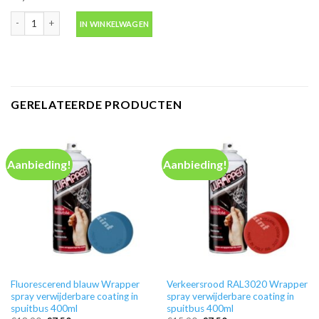
Ontvetter M600 in blik 500ml -Motip 000186 aantal
IN WINKELWAGEN
GERELATEERDE PRODUCTEN
Aanbieding!
Aanbieding!
Fluorescerend blauw Wrapper
Verkeersrood RAL3020 Wrapper
spray verwijderbare coating in
spray verwijderbare coating in
spuitbus 400ml
spuitbus 400ml