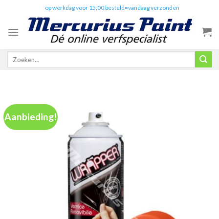
Skip
✔️
op werkdag voor 15:00 besteld=vandaag verzonden
to
content
Zoeken
naar:
Aanbieding!