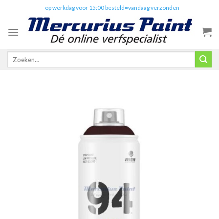
Skip
✔️
op werkdag voor 15:00 besteld=vandaag verzonden
to
content
Zoeken
naar: