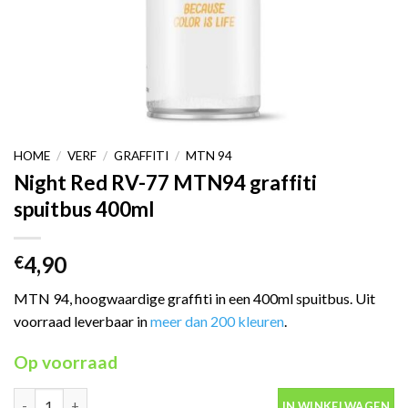
HOME
/
VERF
/
GRAFFITI
/
MTN 94
Night Red RV-77 MTN94 graffiti
spuitbus 400ml
4,90
€
MTN 94, hoogwaardige graffiti in een 400ml spuitbus. Uit
voorraad leverbaar in
meer dan 200 kleuren
.
Op voorraad
Night Red RV-77 MTN94 graffiti spuitbus 400ml aantal
IN WINKELWAGEN