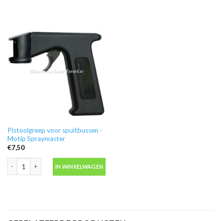
Pistoolgreep voor spuitbussen -
Motip Spraymaster
€
7,50
Pistoolgreep voor spuitbussen -Motip Spraymaster aantal
IN WINKELWAGEN