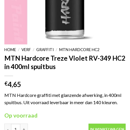
HOME
/
VERF
/
GRAFFITI
/
MTN HARDCORE HC2
MTN Hardcore Treze Violet RV-349 HC2
in 400ml spuitbus
4,65
€
MTN Hardcore graffiti met glanzende afwerking, in 400ml
spuitbus. Uit voorraad leverbaar in meer dan 140 kleuren.
Op voorraad
MTN Hardcore Treze Violet RV-349 HC2 in 400ml spuitbus aanta
IN WINKELWAGEN