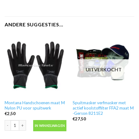
ANDERE SUGGESTIES…
UITVERKOCHT
Montana Handschoenen maat M
Spuitmasker verfmasker met
Nylon PU voor spuitwerk
actief koolstoffilter FFA2 maat M
-Gerson 8211E2
€
2,50
€
27,50
Montana Handschoenen maat M Nylon PU voor spuitwerk aantal
IN WINKELWAGEN