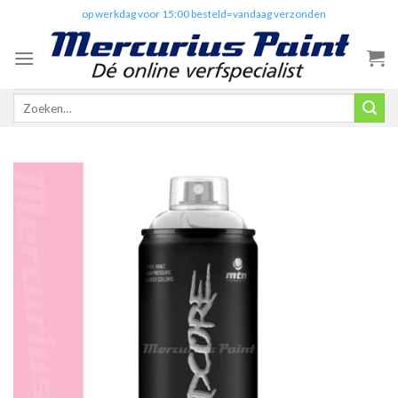
Skip
✔️
op werkdag voor 15:00 besteld=vandaag verzonden
to
content
Zoeken
naar: