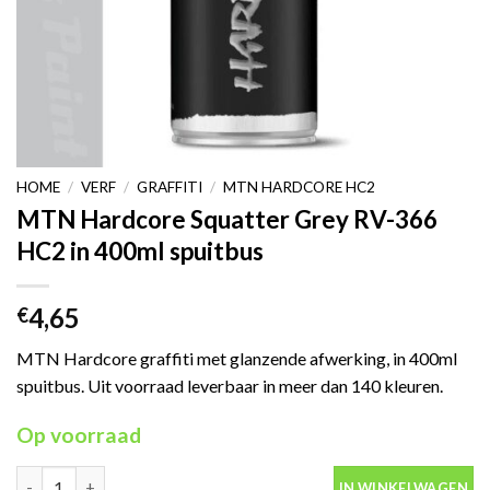
HOME
/
VERF
/
GRAFFITI
/
MTN HARDCORE HC2
MTN Hardcore Squatter Grey RV-366
HC2 in 400ml spuitbus
4,65
€
MTN Hardcore graffiti met glanzende afwerking, in 400ml
spuitbus. Uit voorraad leverbaar in meer dan 140 kleuren.
Op voorraad
MTN Hardcore Squatter Grey RV-366 HC2 in 400ml spuitbus aan
IN WINKELWAGEN