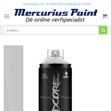
Skip
✔️
op werkdag voor 15:00 besteld=vandaag verzonden
to
content
Zoeken
naar: