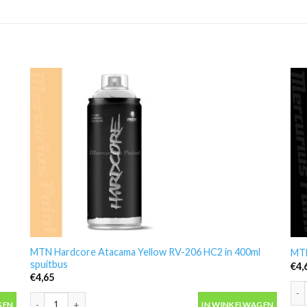
MTN Hardcore Atacama Yellow RV-206 HC2 in 400ml
MTN
spuitbus
€
4,
€
4,65
MTN
itbus aantal
MTN Hardcore Atacama Yellow RV-206 HC2 in 400ml spuitbus aa
GEN
IN WINKELWAGEN