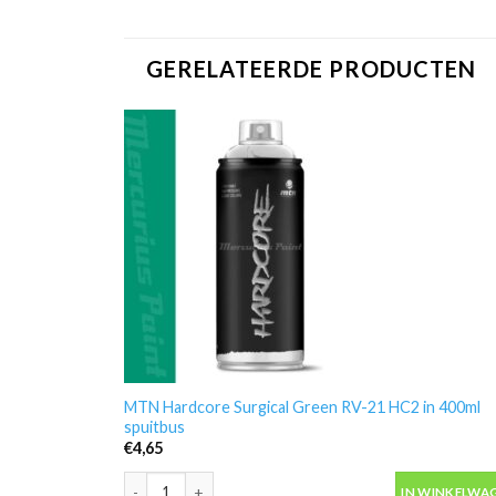
GERELATEERDE PRODUCTEN
MTN Hardcore Surgical Green RV-21 HC2 in 400ml
spuitbus
€
4,65
MTN Hardcore Surgical Green RV-21 HC2 in 400ml spu
IN WINKELWA