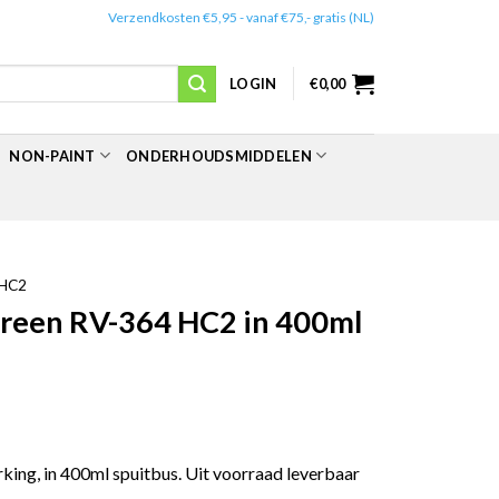
✔️
Verzendkosten €5,95 - vanaf €75,- gratis (NL)
LOGIN
€
0,00
NON-PAINT
ONDERHOUDSMIDDELEN
HC2
reen RV-364 HC2 in 400ml
ing, in 400ml spuitbus. Uit voorraad leverbaar