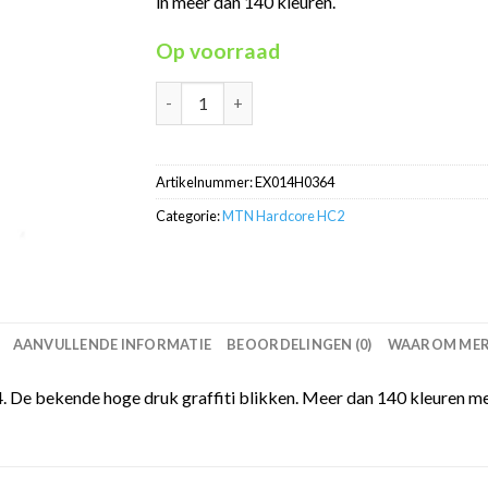
in meer dan 140 kleuren.
Op voorraad
MTN Hardcore Raggae Green RV-364 HC2 in 4
Artikelnummer:
EX014H0364
Categorie:
MTN Hardcore HC2
AANVULLENDE INFORMATIE
BEOORDELINGEN (0)
WAAROM MERC
De bekende hoge druk graffiti blikken. Meer dan 140 kleuren me