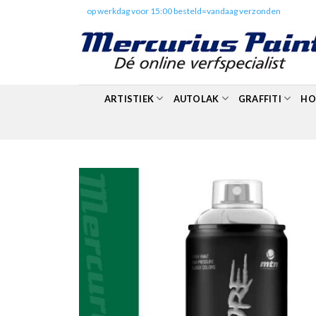
Skip
✔️
op werkdag voor 15:00 besteld=vandaag verzonden
to
content
ARTISTIEK
AUTOLAK
GRAFFITI
HO