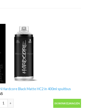
 Hardcore Black Matte HC2 in 400ml spuitbus
65
 Hardcore Black Matte HC2 in 400ml spuitbus aantal
IN WINKELWAGEN
ntal