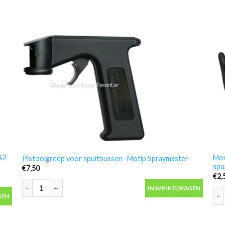
A2
Mon
Pistoolgreep voor spuitbussen -Motip Spraymaster
spu
€
7,50
€
2,
Pistoolgreep voor spuitbussen -Motip Spraymaster aantal
IN WINKELWAGEN
A2 maat M -Gerson 8211E2 aantal
Mon
GEN