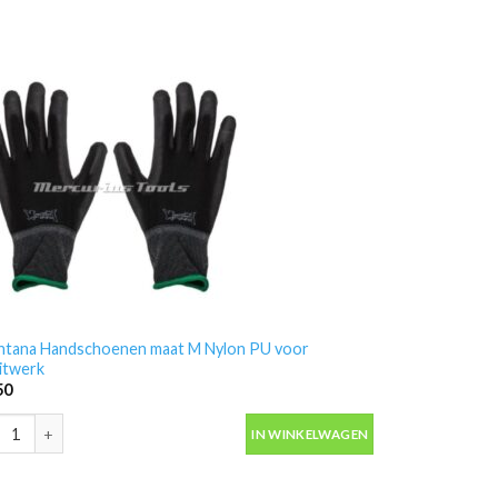
tana Handschoenen maat M Nylon PU voor
itwerk
50
tana Handschoenen maat M Nylon PU voor spuitwerk aantal
IN WINKELWAGEN