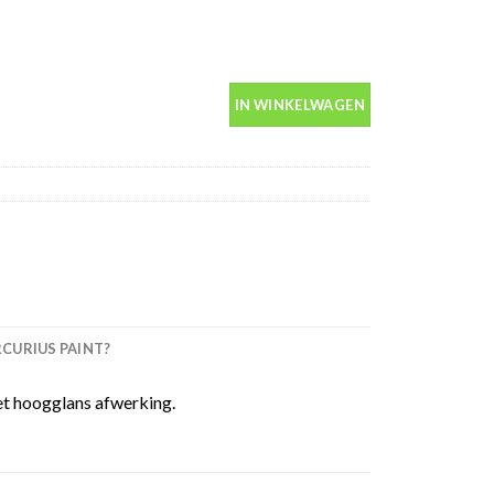
00ml spuitbus aantal
IN WINKELWAGEN
URIUS PAINT?
t hoogglans afwerking.