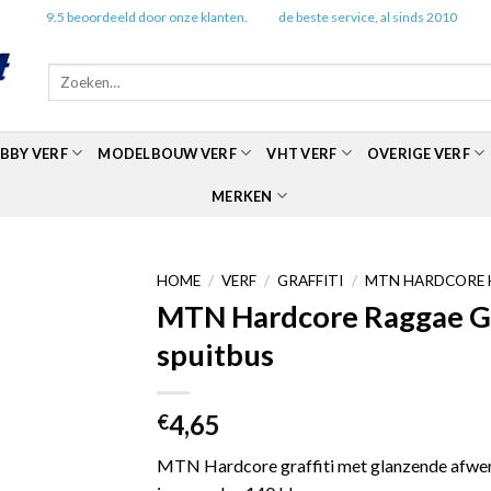
✔️
9.5 beoordeeld door onze klanten.
✔️
de beste service, al sinds 2010
Zoeken
naar:
BBY VERF
MODELBOUW VERF
VHT VERF
OVERIGE VERF
MERKEN
HOME
/
VERF
/
GRAFFITI
/
MTN HARDCORE 
MTN Hardcore Raggae G
spuitbus
4,65
€
MTN Hardcore graffiti met glanzende afwerk