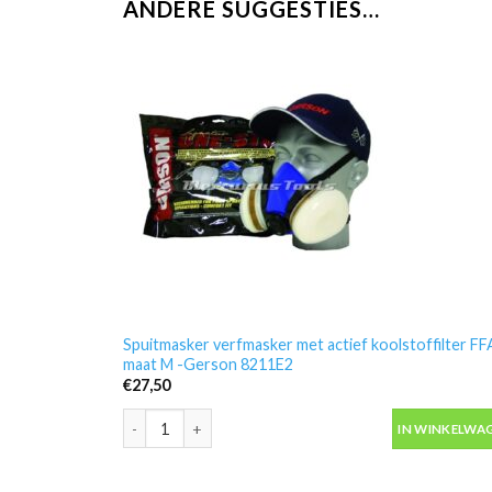
ANDERE SUGGESTIES…
Spuitmasker verfmasker met actief koolstoffilter FF
maat M -Gerson 8211E2
€
27,50
Spuitmasker verfmasker met actief koolstoffilter FF
IN WINKELWA