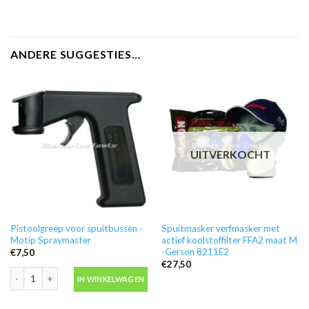
ANDERE SUGGESTIES…
UITVERKOCHT
Pistoolgreep voor spuitbussen -
Spuitmasker verfmasker met
Motip Spraymaster
actief koolstoffilter FFA2 maat M
-Gerson 8211E2
€
7,50
€
27,50
Pistoolgreep voor spuitbussen -Motip Spraymaster aantal
IN WINKELWAGEN