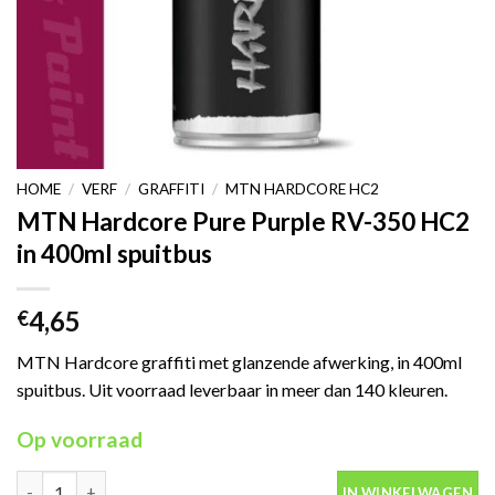
HOME
/
VERF
/
GRAFFITI
/
MTN HARDCORE HC2
MTN Hardcore Pure Purple RV-350 HC2
in 400ml spuitbus
4,65
€
MTN Hardcore graffiti met glanzende afwerking, in 400ml
spuitbus. Uit voorraad leverbaar in meer dan 140 kleuren.
Op voorraad
MTN Hardcore Pure Purple RV-350 HC2 in 400ml spuitbus aantal
IN WINKELWAGEN