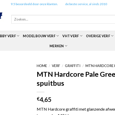
✔️
9.5 beoordeeld door onze klanten.
✔️
de beste service, al sinds 2010
Zoeken
naar:
BBY VERF
MODELBOUW VERF
VHT VERF
OVERIGE VERF
MERKEN
HOME
/
VERF
/
GRAFFITI
/
MTN HARDCORE 
MTN Hardcore Pale Gree
spuitbus
4,65
€
MTN Hardcore graffiti met glanzende afwerk