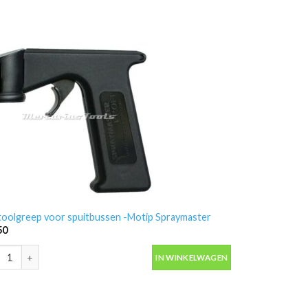
toolgreep voor spuitbussen -Motip Spraymaster
50
toolgreep voor spuitbussen -Motip Spraymaster aantal
IN WINKELWAGEN