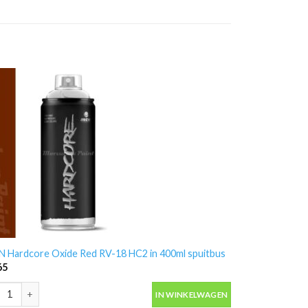
 Hardcore Oxide Red RV-18 HC2 in 400ml spuitbus
65
 Hardcore Oxide Red RV-18 HC2 in 400ml spuitbus aantal
IN WINKELWAGEN
tal