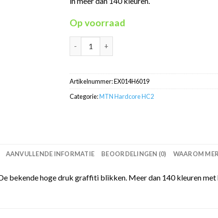
in meer dan 140 kleuren.
Op voorraad
MTN Hardcore Pale Green RV-6019 HC2 in 40
Artikelnummer:
EX014H6019
Categorie:
MTN Hardcore HC2
AANVULLENDE INFORMATIE
BEOORDELINGEN (0)
WAAROM MERC
e bekende hoge druk graffiti blikken. Meer dan 140 kleuren met