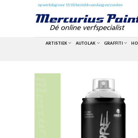
Skip
✔️
op werkdag voor 15:00 besteld=vandaag verzonden
to
content
ARTISTIEK
AUTOLAK
GRAFFITI
HO