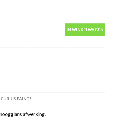
0ml spuitbus aantal
IN WINKELWAGEN
URIUS PAINT?
 hoogglans afwerking.