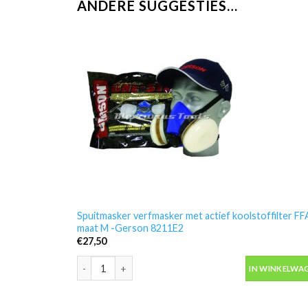
ANDERE SUGGESTIES…
Spuitmasker verfmasker met actief koolstoffilter FF
maat M -Gerson 8211E2
€
27,50
Spuitmasker verfmasker met actief koolstoffilter FF
IN WINKELWA