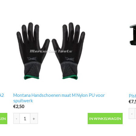
A2
Montana Handschoenen maat M Nylon PU voor
Pis
spuitwerk
€
7,
€
2,50
Pis
A2 maat M -Gerson 8211E2 aantal
Montana Handschoenen maat M Nylon PU voor spuitwerk aantal
GEN
IN WINKELWAGEN