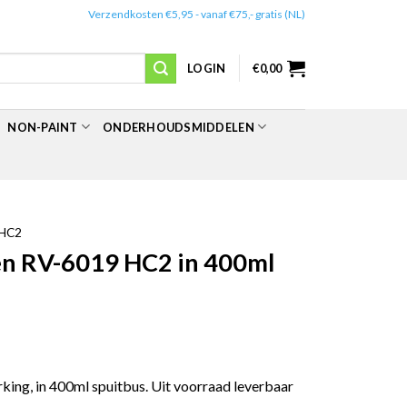
✔️
Verzendkosten €5,95 - vanaf €75,- gratis (NL)
LOGIN
€
0,00
NON-PAINT
ONDERHOUDSMIDDELEN
HC2
n RV-6019 HC2 in 400ml
ing, in 400ml spuitbus. Uit voorraad leverbaar