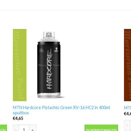
MTN Hardcore Pistachio Green RV-16 HC2 in 400ml
MTN
spuitbus
€
4,
€
4,65
MTN
bus aantal
MTN Hardcore Pistachio Green RV-16 HC2 in 400ml spuitbus aan
GEN
IN WINKELWAGEN