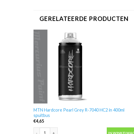
GERELATEERDE PRODUCTEN
MTN Hardcore Pearl Grey R-7040 HC2 in 400ml
spuitbus
€
4,65
MTN Hardcore Pearl Grey R-7040 HC2 in 400ml spuit
IN WINKELWA