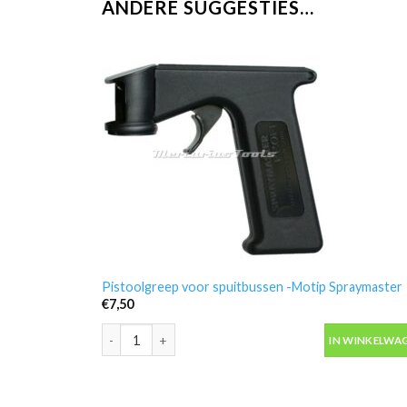
ANDERE SUGGESTIES…
Pistoolgreep voor spuitbussen -Motip Spraymaster
€
7,50
Pistoolgreep voor spuitbussen -Motip Spraymaster a
IN WINKELWA