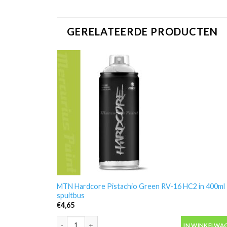
GERELATEERDE PRODUCTEN
MTN Hardcore Pistachio Green RV-16 HC2 in 400ml
spuitbus
€
4,65
MTN Hardcore Pistachio Green RV-16 HC2 in 400ml sp
IN WINKELWA