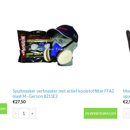
Spuitmasker verfmasker met actief koolstoffilter FFA2
Mon
maat M -Gerson 8211E2
spu
€
27,50
€
2,
antal
GEN
Spuitmasker verfmasker met actief koolstoffilter FFA2 maat M 
Mon
IN WINKELWAGEN