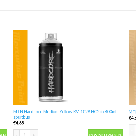
MTN Hardcore Medium Yellow RV-1028 HC2 in 400ml
MTN
spuitbus
€
4,
€
4,65
MTN
uitbus aantal
MTN Hardcore Medium Yellow RV-1028 HC2 in 400ml spuitbus a
GEN
IN WINKELWAGEN