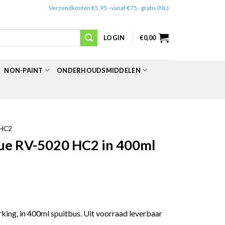
✔️
Verzendkosten €5,95 - vanaf €75,- gratis (NL)
LOGIN
€
0,00
NON-PAINT
ONDERHOUDSMIDDELEN
HC2
ue RV-5020 HC2 in 400ml
ing, in 400ml spuitbus. Uit voorraad leverbaar