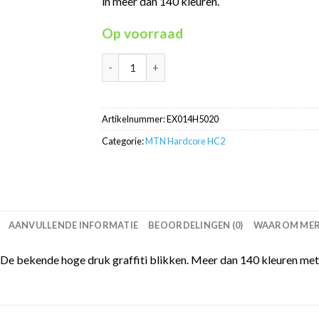
in meer dan 140 kleuren.
Op voorraad
MTN Hardcore Ocean Blue RV-5020 HC2 in 40
Artikelnummer:
EX014H5020
Categorie:
MTN Hardcore HC2
AANVULLENDE INFORMATIE
BEOORDELINGEN (0)
WAAROM MERC
e bekende hoge druk graffiti blikken. Meer dan 140 kleuren met