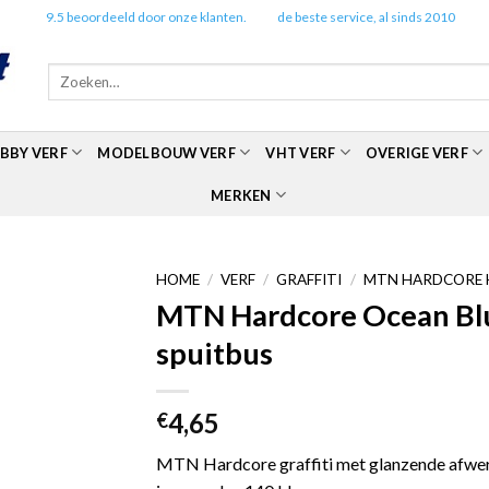
✔️
9.5 beoordeeld door onze klanten.
✔️
de beste service, al sinds 2010
Zoeken
naar:
BBY VERF
MODELBOUW VERF
VHT VERF
OVERIGE VERF
MERKEN
HOME
/
VERF
/
GRAFFITI
/
MTN HARDCORE 
MTN Hardcore Ocean Bl
spuitbus
4,65
€
MTN Hardcore graffiti met glanzende afwerk