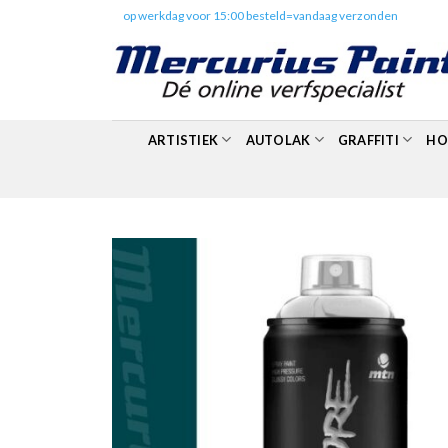
Skip
✔️
op werkdag voor 15:00 besteld=vandaag verzonden
to
content
ARTISTIEK
AUTOLAK
GRAFFITI
HO