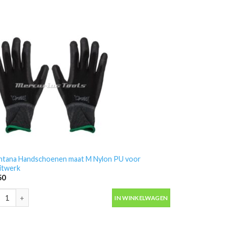
tana Handschoenen maat M Nylon PU voor
itwerk
50
-Gerson 8211E2 aantal
tana Handschoenen maat M Nylon PU voor spuitwerk aantal
IN WINKELWAGEN