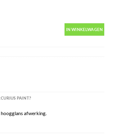
0ml spuitbus aantal
IN WINKELWAGEN
URIUS PAINT?
 hoogglans afwerking.