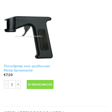
Pistoolgreep voor spuitbussen -
Motip Spraymaster
€
7,50
Pistoolgreep voor spuitbussen -Motip Spraymaster aantal
IN WINKELWAGEN