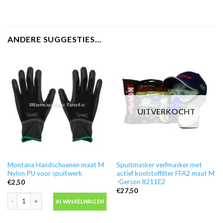
ANDERE SUGGESTIES…
UITVERKOCHT
Montana Handschoenen maat M
Spuitmasker verfmasker met
Nylon PU voor spuitwerk
actief koolstoffilter FFA2 maat M
-Gerson 8211E2
€
2,50
€
27,50
Montana Handschoenen maat M Nylon PU voor spuitwerk aantal
IN WINKELWAGEN