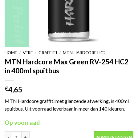
HOME
/
VERF
/
GRAFFITI
/
MTN HARDCORE HC2
MTN Hardcore Max Green RV-254 HC2
in 400ml spuitbus
4,65
€
MTN Hardcore graffiti met glanzende afwerking, in 400ml
spuitbus. Uit voorraad leverbaar in meer dan 140 kleuren.
Op voorraad
MTN Hardcore Max Green RV-254 HC2 in 400ml spuitbus aantal
IN WINKELWAGEN