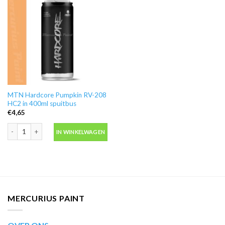
MTN Hardcore Pumpkin RV-208
HC2 in 400ml spuitbus
€
4,65
MTN Hardcore Pumpkin RV-208 HC2 in 400ml spuitbus aantal
IN WINKELWAGEN
MERCURIUS PAINT