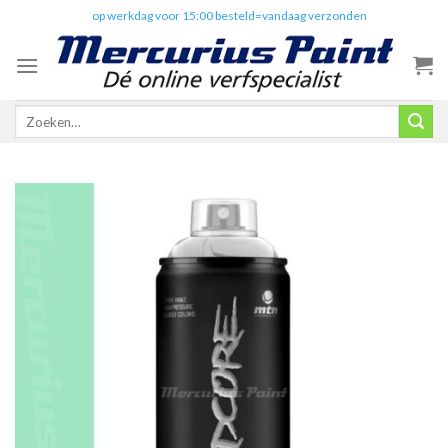
Skip
✔️
op werkdag voor 15:00 besteld=vandaag verzonden
to
content
Zoeken
naar: