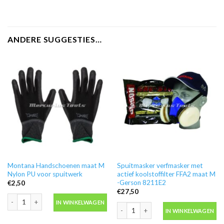
ANDERE SUGGESTIES…
Montana Handschoenen maat M
Spuitmasker verfmasker met
Nylon PU voor spuitwerk
actief koolstoffilter FFA2 maat M
-Gerson 8211E2
€
2,50
€
27,50
Montana Handschoenen maat M Nylon PU voor spuitwerk aantal
IN WINKELWAGEN
Spuitmasker verfmasker met actief k
IN WINKELWAGEN