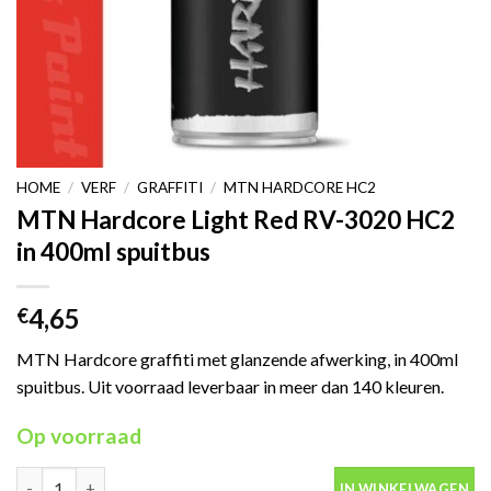
HOME
/
VERF
/
GRAFFITI
/
MTN HARDCORE HC2
MTN Hardcore Light Red RV-3020 HC2
in 400ml spuitbus
4,65
€
MTN Hardcore graffiti met glanzende afwerking, in 400ml
spuitbus. Uit voorraad leverbaar in meer dan 140 kleuren.
Op voorraad
MTN Hardcore Light Red RV-3020 HC2 in 400ml spuitbus aantal
IN WINKELWAGEN