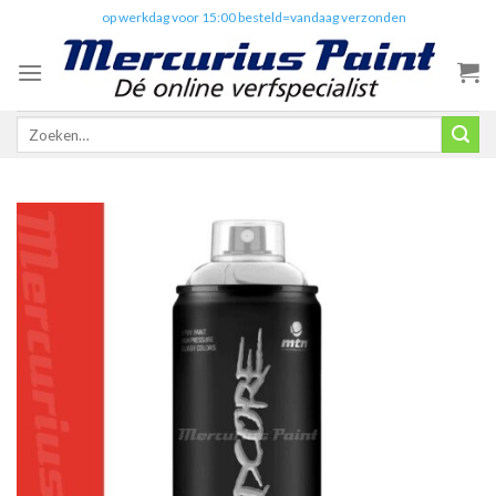
Skip
✔️
op werkdag voor 15:00 besteld=vandaag verzonden
to
content
Zoeken
naar: