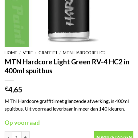
HOME
/
VERF
/
GRAFFITI
/
MTN HARDCORE HC2
MTN Hardcore Light Green RV-4 HC2 in
400ml spuitbus
4,65
€
MTN Hardcore graffiti met glanzende afwerking, in 400ml
spuitbus. Uit voorraad leverbaar in meer dan 140 kleuren.
Op voorraad
MTN Hardcore Light Green RV-4 HC2 in 400ml spuitbus aantal
IN WINKELWAGEN