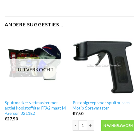
ANDERE SUGGESTIES…
UITVERKOCHT
Spuitmasker verfmasker met
Pistoolgreep voor spuitbussen -
actief koolstoffilter FFA2 maat M
Motip Spraymaster
-Gerson 8211E2
€
7,50
€
27,50
Pistoolgreep voor spuitbussen -Moti
IN WINKELWAGEN