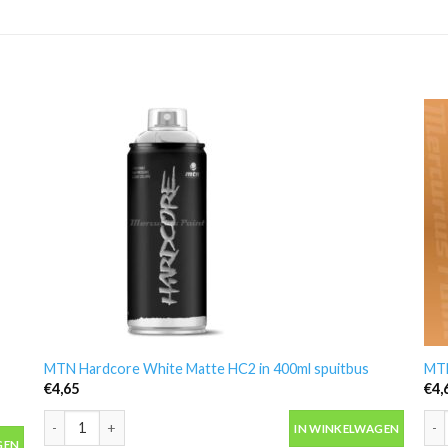
MTN Hardcore White Matte HC2 in 400ml spuitbus
MTN
€
4,65
€
4,
MTN Hardcore White Matte HC2 in 400ml spuitbus aantal
MTN
IN WINKELWAGEN
puitbus aantal
GEN