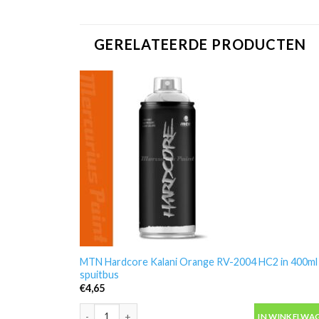
GERELATEERDE PRODUCTEN
MTN Hardcore Kalani Orange RV-2004 HC2 in 400ml
spuitbus
€
4,65
MTN Hardcore Kalani Orange RV-2004 HC2 in 400ml s
IN WINKELWA