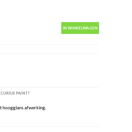
00ml spuitbus aantal
IN WINKELWAGEN
URIUS PAINT?
t hoogglans afwerking.