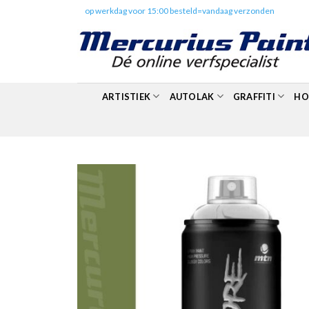
Skip
✔️
op werkdag voor 15:00 besteld=vandaag verzonden
to
content
ARTISTIEK
AUTOLAK
GRAFFITI
HO