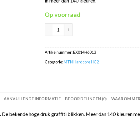
in meer dan 140 kleuren.
Op voorraad
MTN Hardcore Khaki Green RV-6013 HC2 in 4
Artikelnummer:
EX014H6013
Categorie:
MTN Hardcore HC2
AANVULLENDE INFORMATIE
BEOORDELINGEN (0)
WAAROM MERC
De bekende hoge druk graffiti blikken. Meer dan 140 kleuren me