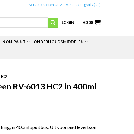
✔️
Verzendkosten €5,95 - vanaf €75,- gratis (NL)
LOGIN
€
0,00
NON-PAINT
ONDERHOUDSMIDDELEN
HC2
een RV-6013 HC2 in 400ml
ing, in 400ml spuitbus. Uit voorraad leverbaar