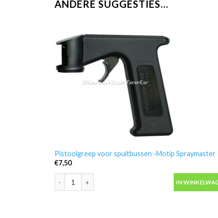
ANDERE SUGGESTIES…
Pistoolgreep voor spuitbussen -Motip Spraymaster
€
7,50
Pistoolgreep voor spuitbussen -Motip Spraymaster a
IN WINKELWA