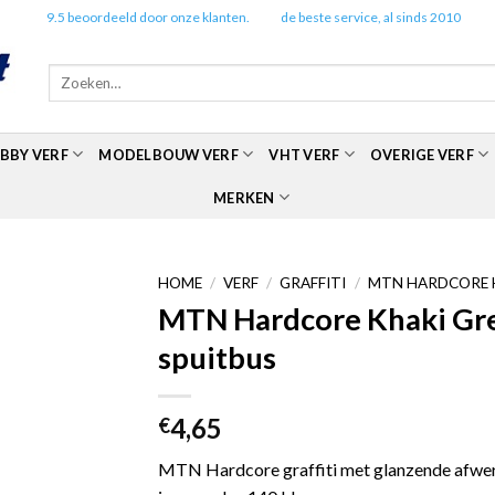
✔️
9.5 beoordeeld door onze klanten.
✔️
de beste service, al sinds 2010
Zoeken
naar:
BBY VERF
MODELBOUW VERF
VHT VERF
OVERIGE VERF
MERKEN
HOME
/
VERF
/
GRAFFITI
/
MTN HARDCORE 
MTN Hardcore Khaki Gr
spuitbus
4,65
€
MTN Hardcore graffiti met glanzende afwerk