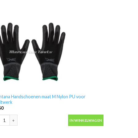
tana Handschoenen maat M Nylon PU voor
itwerk
50
-Gerson 8211E2 aantal
tana Handschoenen maat M Nylon PU voor spuitwerk aantal
IN WINKELWAGEN