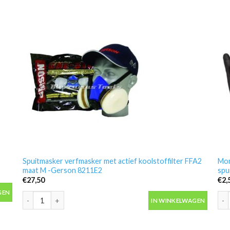
Spuitmasker verfmasker met actief koolstoffilter FFA2
Mon
maat M -Gerson 8211E2
spu
€
27,50
€
2,
antal
GEN
Spuitmasker verfmasker met actief koolstoffilter FFA2 maat M 
Mon
IN WINKELWAGEN