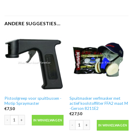
ANDERE SUGGESTIES…
Pistoolgreep voor spuitbussen -
Spuitmasker verfmasker met
Motip Spraymaster
actief koolstoffilter FFA2 maat M
-Gerson 8211E2
€
7,50
€
27,50
Pistoolgreep voor spuitbussen -Motip Spraymaster aantal
IN WINKELWAGEN
Spuitmasker verfmasker met actief k
IN WINKELWAGEN