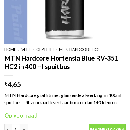
HOME
/
VERF
/
GRAFFITI
/
MTN HARDCORE HC2
MTN Hardcore Hortensia Blue RV-351
HC2 in 400ml spuitbus
4,65
€
MTN Hardcore graffiti met glanzende afwerking, in 400ml
spuitbus. Uit voorraad leverbaar in meer dan 140 kleuren.
Op voorraad
MTN Hardcore Hortensia Blue RV-351 HC2 in 400ml spuitbus aa
IN WINKELWAGEN