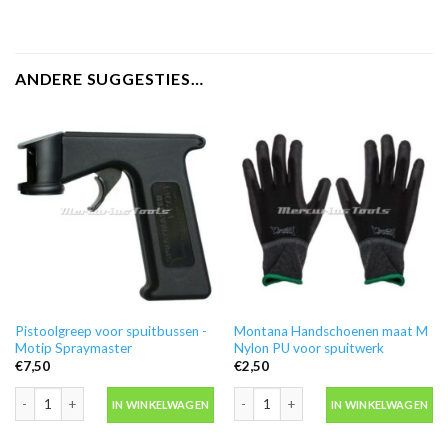
ANDERE SUGGESTIES…
Pistoolgreep voor spuitbussen -
Montana Handschoenen maat M
Motip Spraymaster
Nylon PU voor spuitwerk
€
7,50
€
2,50
Pistoolgreep voor spuitbussen -Motip Spraymaster aantal
Montana Handschoenen maat M Nylon
IN WINKELWAGEN
IN WINKELWAGEN