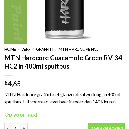
HOME
/
VERF
/
GRAFFITI
/
MTN HARDCORE HC2
MTN Hardcore Guacamole Green RV-34
HC2 in 400ml spuitbus
4,65
€
MTN Hardcore graffiti met glanzende afwerking, in 400ml
spuitbus. Uit voorraad leverbaar in meer dan 140 kleuren.
Op voorraad
MTN Hardcore Guacamole Green RV-34 HC2 in 400ml spuitbus a
IN WINKELWAGEN