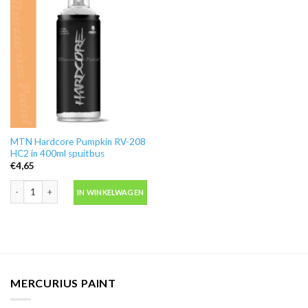
MTN Hardcore Pumpkin RV-208
HC2 in 400ml spuitbus
€
4,65
MTN Hardcore Pumpkin RV-208 HC2 in 400ml spuitbus aantal
IN WINKELWAGEN
MERCURIUS PAINT