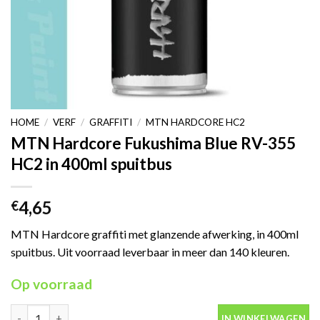
HOME
/
VERF
/
GRAFFITI
/
MTN HARDCORE HC2
MTN Hardcore Fukushima Blue RV-355
HC2 in 400ml spuitbus
4,65
€
MTN Hardcore graffiti met glanzende afwerking, in 400ml
spuitbus. Uit voorraad leverbaar in meer dan 140 kleuren.
Op voorraad
MTN Hardcore Fukushima Blue RV-355 HC2 in 400ml spuitbus aa
IN WINKELWAGEN