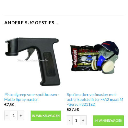
ANDERE SUGGESTIES…
Pistoolgreep voor spuitbussen -
Spuitmasker verfmasker met
Motip Spraymaster
actief koolstoffilter FFA2 maat M
-Gerson 8211E2
€
7,50
€
27,50
Pistoolgreep voor spuitbussen -Motip Spraymaster aantal
IN WINKELWAGEN
Spuitmasker verfmasker met actief k
IN WINKELWAGEN