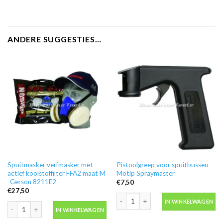
ANDERE SUGGESTIES…
Spuitmasker verfmasker met
Pistoolgreep voor spuitbussen -
actief koolstoffilter FFA2 maat M
Motip Spraymaster
-Gerson 8211E2
€
7,50
€
27,50
Pistoolgreep voor spuitbussen -Moti
IN WINKELWAGEN
Spuitmasker verfmasker met actief koolstoffilter FFA2 maat M -Gerson 821
IN WINKELWAGEN