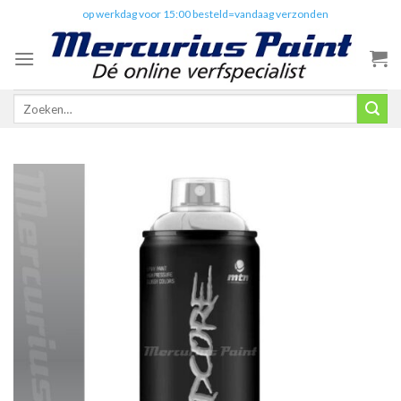
Skip
✔️
op werkdag voor 15:00 besteld=vandaag verzonden
to
content
Zoeken
naar: