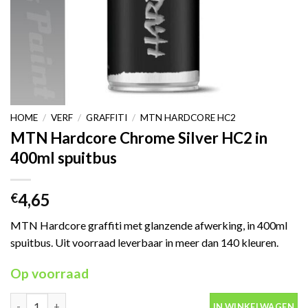
HOME
/
VERF
/
GRAFFITI
/
MTN HARDCORE HC2
MTN Hardcore Chrome Silver HC2 in
400ml spuitbus
4,65
€
MTN Hardcore graffiti met glanzende afwerking, in 400ml
spuitbus. Uit voorraad leverbaar in meer dan 140 kleuren.
Op voorraad
MTN Hardcore Chrome Silver HC2 in 400ml spuitbus aantal
IN WINKELWAGEN