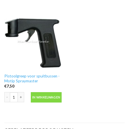
Pistoolgreep voor spuitbussen -
Motip Spraymaster
€
7,50
Pistoolgreep voor spuitbussen -Motip Spraymaster aantal
IN WINKELWAGEN