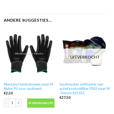
ANDERE SUGGESTIES…
UITVERKOCHT
Montana Handschoenen maat M
Spuitmasker verfmasker met
Nylon PU voor spuitwerk
actief koolstoffilter FFA2 maat M
-Gerson 8211E2
€
2,50
€
27,50
Montana Handschoenen maat M Nylon PU voor spuitwerk aantal
IN WINKELWAGEN