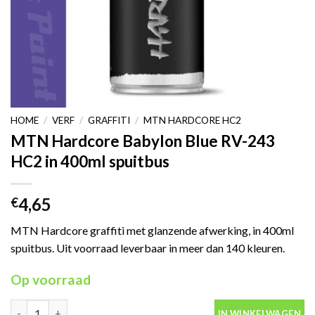
HOME
/
VERF
/
GRAFFITI
/
MTN HARDCORE HC2
MTN Hardcore Babylon Blue RV-243
HC2 in 400ml spuitbus
4,65
€
MTN Hardcore graffiti met glanzende afwerking, in 400ml
spuitbus. Uit voorraad leverbaar in meer dan 140 kleuren.
Op voorraad
MTN Hardcore Babylon Blue RV-243 HC2 in 400ml spuitbus aant
IN WINKELWAGEN