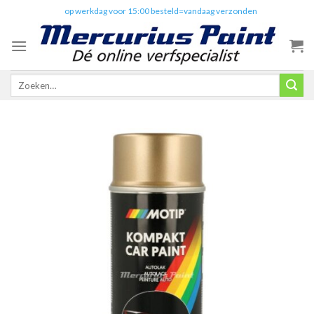
Skip
✔️
op werkdag voor 15:00 besteld=vandaag verzonden
to
content
Zoeken
naar: