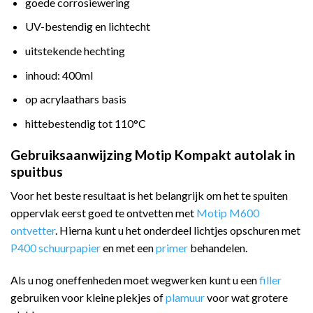
goede corrosiewering
UV-bestendig en lichtecht
uitstekende hechting
inhoud: 400ml
op acrylaathars basis
hittebestendig tot 110°C
Gebruiksaanwijzing Motip Kompakt autolak in
spuitbus
Voor het beste resultaat is het belangrijk om het te spuiten
oppervlak eerst goed te ontvetten met
Motip M600
ontvetter
. Hierna kunt u het onderdeel lichtjes opschuren met
P400 schuurpapier
en met een
primer
behandelen.
Als u nog oneffenheden moet wegwerken kunt u een
filler
gebruiken voor kleine plekjes of
plamuur
voor wat grotere