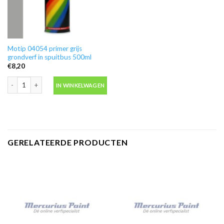
Motip 04054 primer grijs
grondverf in spuitbus 500ml
€
8,20
Motip 04054 primer grijs grondverf in spuitbus 500ml aantal
IN WINKELWAGEN
GERELATEERDE PRODUCTEN