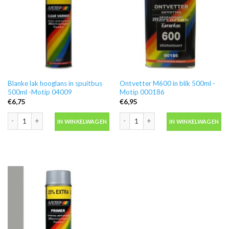
Blanke lak hooglans in spuitbus
Ontvetter M600 in blik 500ml -
500ml -Motip 04009
Motip 000186
€
6,75
€
6,95
Blanke lak hooglans in spuitbus 500ml -Motip 04009 aantal
Ontvetter M600 in blik 500ml -Motip 
IN WINKELWAGEN
IN WINKELWAGEN