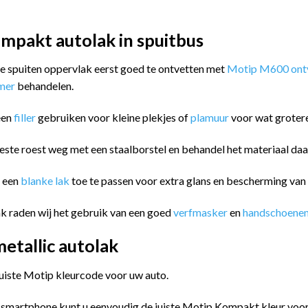
mpakt autolak in spuitbus
 te spuiten oppervlak eerst goed te ontvetten met
Motip M600 ontv
imer
behandelen.
een
filler
gebruiken voor kleine plekjes of
plamuur
voor wat groter
este roest weg met een staalborstel en behandel het materiaal da
m een
blanke lak
toe te passen voor extra glans en bescherming va
k raden wij het gebruik van een goed
verfmasker
en
handschoene
tallic autolak
juiste Motip kleurcode voor uw auto.
 smartphone kunt u eenvoudig de juiste Motip Kompakt kleur vo