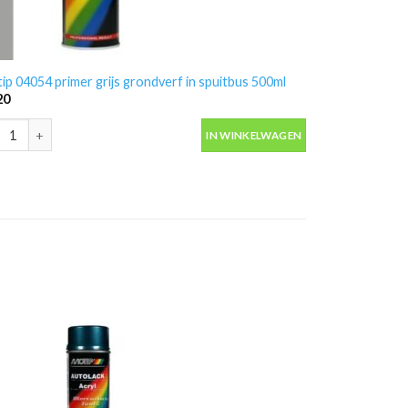
ip 04054 primer grijs grondverf in spuitbus 500ml
20
ip 04054 primer grijs grondverf in spuitbus 500ml aantal
IN WINKELWAGEN