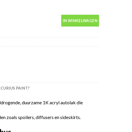
n spuitbus 400ml aantal
IN WINKELWAGEN
URIUS PAINT?
ldrogende, duurzame 1K acryl autolak die
 zoals spoilers, diffusers en sideskirts.
tbus