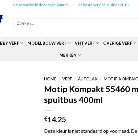
✔️
9.5 beoordeeld door onze klanten.
✔️
de beste service, al sinds 2010
Zoeken
naar:
BBY VERF
MODELBOUW VERF
VHT VERF
OVERIGE VERF
MERKEN
HOME
/
VERF
/
AUTOLAK
/
MOTIP KOMPAKT
Motip Kompakt 55460 met
spuitbus 400ml
14,25
€
Deze kleur is niet standaard op voorraad. De