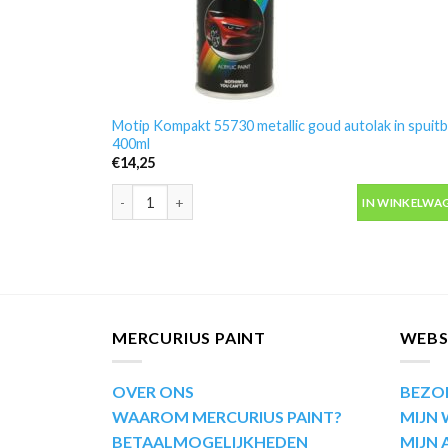
Motip Kompakt 55730 metallic goud autolak in spuit
400ml
€
14,25
Motip Kompakt 55730 metallic goud autolak in spuitb
IN WINKELWA
MERCURIUS PAINT
WEB
OVER ONS
BEZO
WAAROM MERCURIUS PAINT?
MIJN
BETAALMOGELIJKHEDEN
MIJN