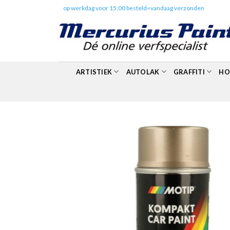
Skip
✔️
op werkdag voor 15:00 besteld=vandaag verzonden
to
content
ARTISTIEK
AUTOLAK
GRAFFITI
HO