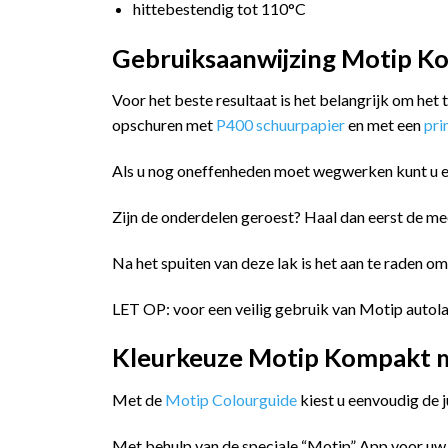
hittebestendig tot 110°C
Gebruiksaanwijzing Motip Ko
Voor het beste resultaat is het belangrijk om het
opschuren met
P400 schuurpapier
en met een
pr
Als u nog oneffenheden moet wegwerken kunt u 
Zijn de onderdelen geroest? Haal dan eerst de me
Na het spuiten van deze lak is het aan te raden o
LET OP: voor een veilig gebruik van Motip autola
Kleurkeuze Motip Kompakt me
Met de
Motip Colourguide
kiest u eenvoudig de 
Met behulp van de speciale “Motip” App voor uw