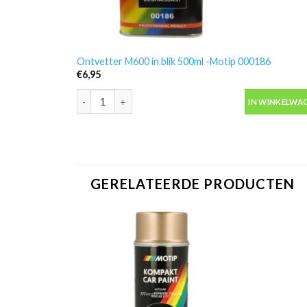
Ontvetter M600 in blik 500ml -Motip 000186
€
6,95
Ontvetter M600 in blik 500ml -Motip 000186 aantal
IN WINKELWA
GERELATEERDE PRODUCTEN