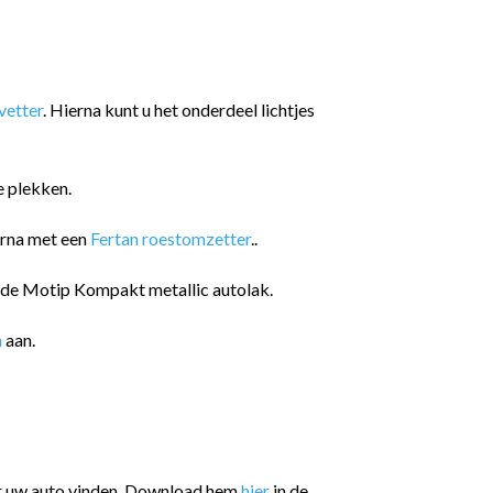
etter
. Hierna kunt u het onderdeel lichtjes
e plekken.
arna met een
Fertan roestomzetter
..
n de Motip Kompakt metallic autolak.
n
aan.
or uw auto vinden. Download hem
hier
in de