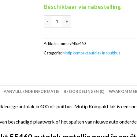
Beschikbaar via nabestelling
Motip Kompakt 55460 metallic goud autolak i
Artikelnummer:
M55460
Categorie:
Motip kompakt autolak in spuitbus
AANVULLENDE INFORMATIE
BEOORDELINGEN (0)
WAAROM MERC
eurige autolak in 400ml spuitbus. Motip Kompakt lak is een sne
van beschadigd plaatwerk of het spuiten van nieuwe auto onderdelen
 55460 autolak metallic goud in spui