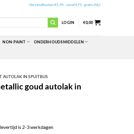
✔️
Verzendkosten €5,95 - vanaf €75,- gratis (NL)
LOGIN
€
0,00
NON-PAINT
ONDERHOUDSMIDDELEN
 AUTOLAK IN SPUITBUS
allic goud autolak in
 levertijd is 2-3 werkdagen