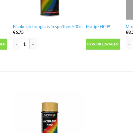
Blanke lak hooglans in spuitbus 500ml -Motip 04009
Mot
€
6,75
€
8,
Blanke lak hooglans in spuitbus 500ml -Motip 04009 aantal
Mot
GEN
IN WINKELWAGEN