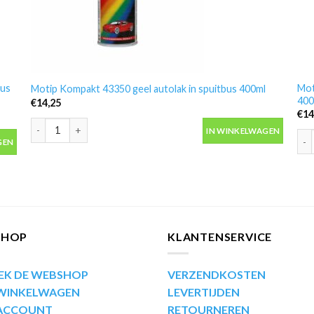
bus
Mot
Motip Kompakt 43350 geel autolak in spuitbus 400ml
400
€
14,25
€
14
Motip Kompakt 43350 geel autolak in spuitbus 400ml aantal
IN WINKELWAGEN
us 400ml aantal
Mot
GEN
SHOP
KLANTENSERVICE
EK DE WEBSHOP
VERZENDKOSTEN
 WINKELWAGEN
LEVERTIJDEN
 ACCOUNT
RETOURNEREN