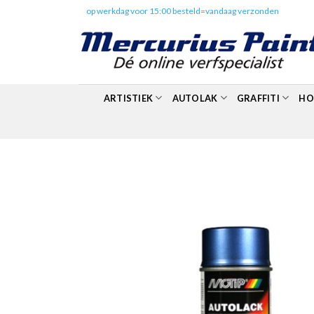
Skip
✔️
op werkdag voor 15:00 besteld=vandaag verzonden
to
content
ARTISTIEK
AUTOLAK
GRAFFITI
HO