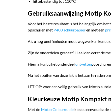
hittebestendig tot 110°C
Gebruiksaanwijzing Motip Kom
Voor het beste resultaat is het belangrijk om het
opschuren met
P400 schuurpapier
en met een
pr
Als u nog oneffenheden moet wegwerken kunt u 
Zijn de onderdelen geroest? Haal dan eerst de me
Hierna kunt u het onderdeel
ontvetten
, opschure
Na het spuiten van deze lak is het aan te raden o
LET OP: voor een veilig gebruik van Motip autola
Kleurkeuze Motip Kompakt me
Met de
Motip Colourguide
kiest u eenvoudig de 