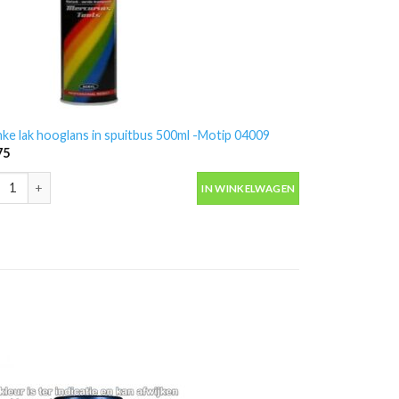
nke lak hooglans in spuitbus 500ml -Motip 04009
75
nke lak hooglans in spuitbus 500ml -Motip 04009 aantal
IN WINKELWAGEN