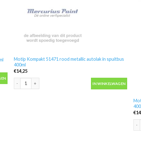
Motip Kompakt 51471 rood metallic autolak in spuitbus
ml
400ml
€
14,25
l aantal
GEN
Motip Kompakt 51471 rood metallic autolak in spuitbus 400ml a
IN WINKELWAGEN
Mot
400
€
14
Mot