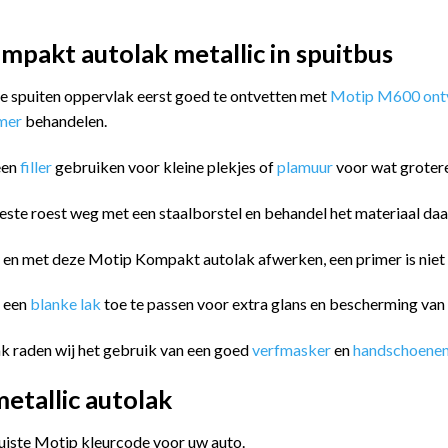
pakt autolak metallic in spuitbus
 te spuiten oppervlak eerst goed te ontvetten met
Motip M600 ontv
imer
behandelen.
een
filler
gebruiken voor kleine plekjes of
plamuur
voor wat groter
este roest weg met een staalborstel en behandel het materiaal da
n en met deze Motip Kompakt autolak afwerken, een primer is niet
m een
blanke lak
toe te passen voor extra glans en bescherming va
k raden wij het gebruik van een goed
verfmasker
en
handschoene
tallic autolak
juiste Motip kleurcode voor uw auto.