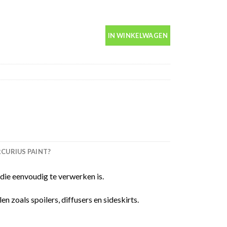
in spuitbus 400ml aantal
IN WINKELWAGEN
URIUS PAINT?
die eenvoudig te verwerken is.
 zoals spoilers, diffusers en sideskirts.