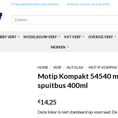
✔️
9.5 beoordeeld door onze klanten.
✔️
de beste service, al sinds 2010
Zoeken
naar:
BBY VERF
MODELBOUW VERF
VHT VERF
OVERIGE VERF
MERKEN
HOME
/
VERF
/
AUTOLAK
/
MOTIP KOMPAKT
Motip Kompakt 54540 met
spuitbus 400ml
14,25
€
Deze kleur is niet standaard op voorraad. De