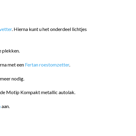
etter
. Hierna kunt u het onderdeel lichtjes
e plekken.
arna met een
Fertan roestomzetter
.
 meer nodig.
n de Motip Kompakt metallic autolak.
n
aan.