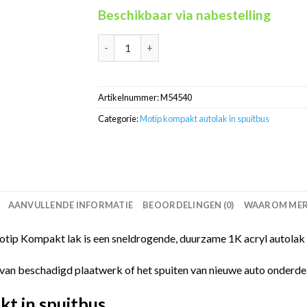
Beschikbaar via nabestelling
Motip Kompakt 54540 metallic blauw autolak 
Artikelnummer:
M54540
Categorie:
Motip kompakt autolak in spuitbus
AANVULLENDE INFORMATIE
BEOORDELINGEN (0)
WAAROM MERC
otip Kompakt lak is een sneldrogende, duurzame 1K acryl autolak 
van beschadigd plaatwerk of het spuiten van nieuwe auto onderdelen
t in spuitbus