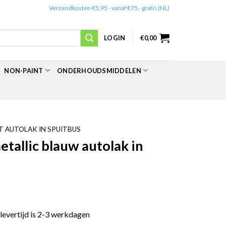
✔️
Verzendkosten €5,95 - vanaf €75,- gratis (NL)
LOGIN
€
0,00
NON-PAINT
ONDERHOUDSMIDDELEN
 AUTOLAK IN SPUITBUS
allic blauw autolak in
 levertijd is 2-3 werkdagen