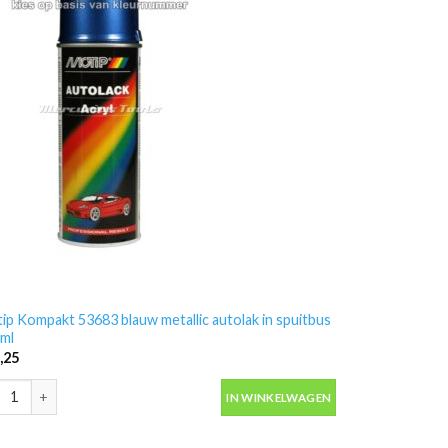
antal
ip Kompakt 53683 blauw metallic autolak in spuitbus
ml
,25
ip Kompakt 53683 blauw metallic autolak in spuitbus 400ml aantal
IN WINKELWAGEN