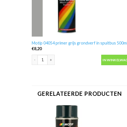
Motip 04054 primer grijs grondverf in spuitbus 500m
€
8,20
Motip 04054 primer grijs grondverf in spuitbus 500ml
IN WINKELWA
GERELATEERDE PRODUCTEN