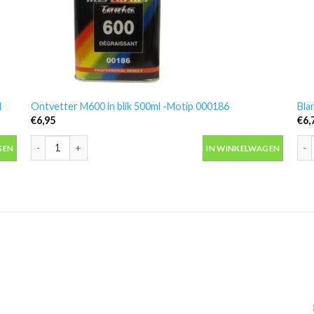
l
Ontvetter M600 in blik 500ml -Motip 000186
Bla
€
6,95
€
6,
 aantal
Ontvetter M600 in blik 500ml -Motip 000186 aantal
Bla
GEN
IN WINKELWAGEN