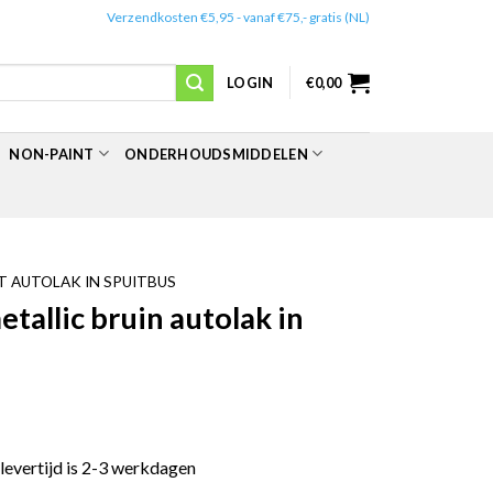
✔️
Verzendkosten €5,95 - vanaf €75,- gratis (NL)
LOGIN
€
0,00
NON-PAINT
ONDERHOUDSMIDDELEN
 AUTOLAK IN SPUITBUS
allic bruin autolak in
 levertijd is 2-3 werkdagen