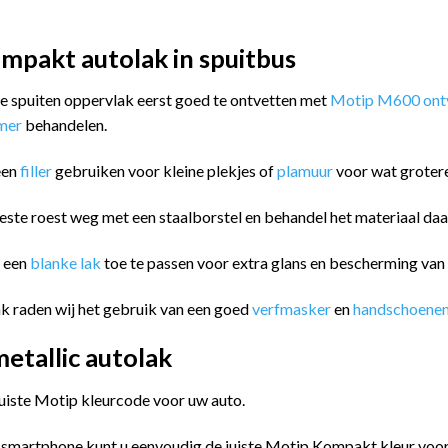
mpakt autolak in spuitbus
 te spuiten oppervlak eerst goed te ontvetten met
Motip M600 ontv
imer
behandelen.
een
filler
gebruiken voor kleine plekjes of
plamuur
voor wat groter
este roest weg met een staalborstel en behandel het materiaal da
m een
blanke lak
toe te passen voor extra glans en bescherming va
k raden wij het gebruik van een goed
verfmasker
en
handschoene
tallic autolak
juiste Motip kleurcode voor uw auto.
 smartphone kunt u eenvoudig de juiste Motip Kompakt kleur vo