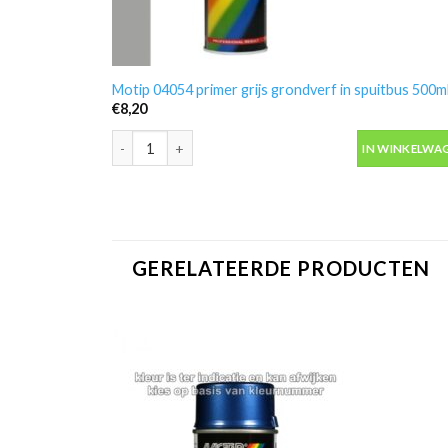
Motip 04054 primer grijs grondverf in spuitbus 500m
€
8,20
Motip 04054 primer grijs grondverf in spuitbus 500ml
IN WINKELWA
GERELATEERDE PRODUCTEN