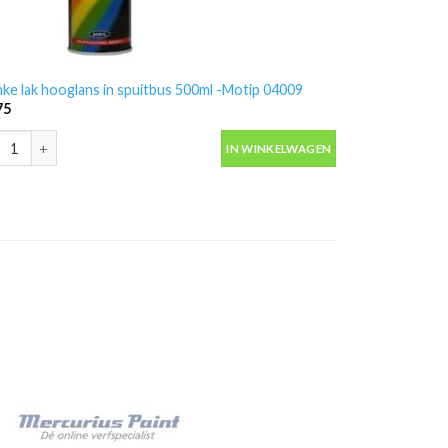
nke lak hooglans in spuitbus 500ml -Motip 04009
75
nke lak hooglans in spuitbus 500ml -Motip 04009 aantal
IN WINKELWAGEN