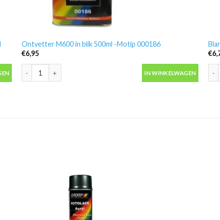
l
Ontvetter M600 in blik 500ml -Motip 000186
Bla
€
6,95
€
6,
 aantal
Ontvetter M600 in blik 500ml -Motip 000186 aantal
Bla
GEN
IN WINKELWAGEN