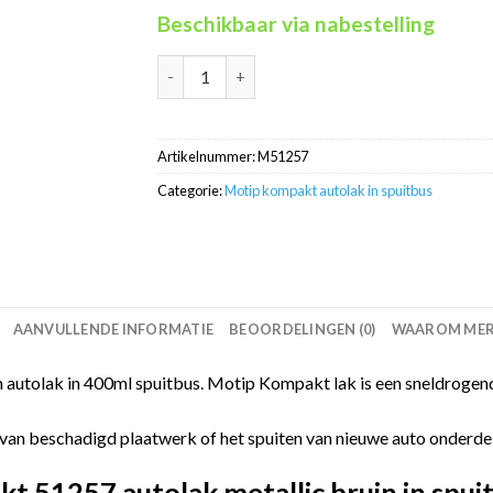
Beschikbaar via nabestelling
Motip Kompakt 51257 metallic bruin autolak 
Artikelnummer:
M51257
Categorie:
Motip kompakt autolak in spuitbus
AANVULLENDE INFORMATIE
BEOORDELINGEN (0)
WAAROM MERC
autolak in 400ml spuitbus. Motip Kompakt lak is een sneldrogend
van beschadigd plaatwerk of het spuiten van nieuwe auto onderdelen
 51257 autolak metallic bruin in spui