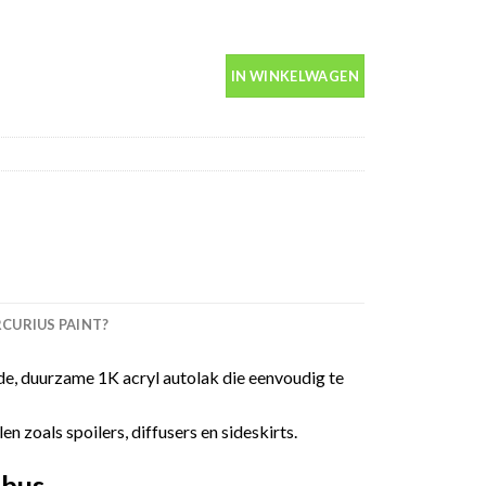
in spuitbus 400ml aantal
IN WINKELWAGEN
URIUS PAINT?
e, duurzame 1K acryl autolak die eenvoudig te
 zoals spoilers, diffusers en sideskirts.
tbus