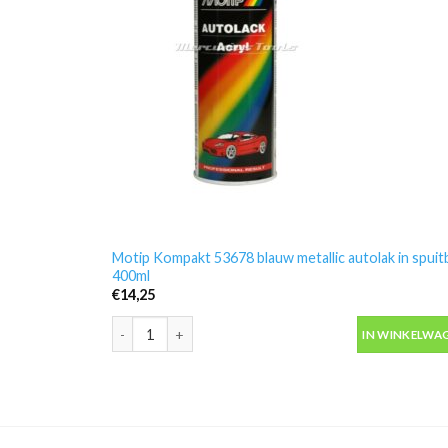
Motip Kompakt 53678 blauw metallic autolak in spuit
400ml
€
14,25
Motip Kompakt 53678 blauw metallic autolak in spuit
IN WINKELWA