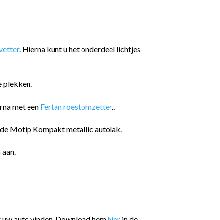
etter
. Hierna kunt u het onderdeel lichtjes
e plekken.
arna met een
Fertan roestomzetter
..
n de Motip Kompakt metallic autolak.
n
aan.
or uw auto vinden. Download hem
hier
in de