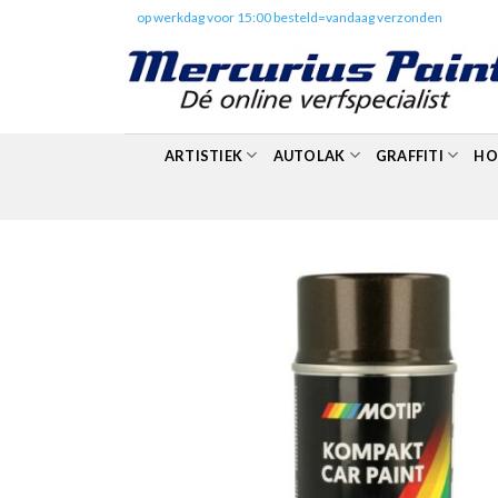
Skip
✔️
op werkdag voor 15:00 besteld=vandaag verzonden
to
content
ARTISTIEK
AUTOLAK
GRAFFITI
HO