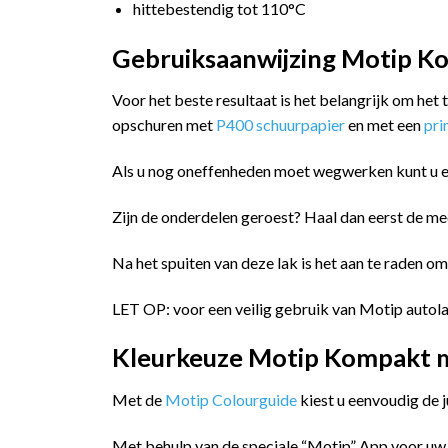
hittebestendig tot 110°C
Gebruiksaanwijzing Motip Ko
Voor het beste resultaat is het belangrijk om het
opschuren met
P400 schuurpapier
en met een
pr
Als u nog oneffenheden moet wegwerken kunt u 
Zijn de onderdelen geroest? Haal dan eerst de me
Na het spuiten van deze lak is het aan te raden o
LET OP: voor een veilig gebruik van Motip autola
Kleurkeuze Motip Kompakt me
Met de
Motip Colourguide
kiest u eenvoudig de 
Met behulp van de speciale “Motip” App voor uw