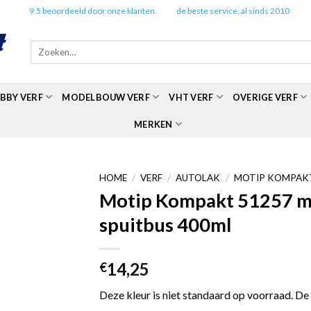
✔️
9.5 beoordeeld door onze klanten.
✔️
de beste service, al sinds 2010
Zoeken
naar:
BBY VERF
MODELBOUW VERF
VHT VERF
OVERIGE VERF
MERKEN
HOME
/
VERF
/
AUTOLAK
/
MOTIP KOMPAKT
Motip Kompakt 51257 met
spuitbus 400ml
14,25
€
Deze kleur is niet standaard op voorraad. De