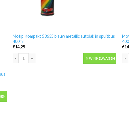
Motip Kompakt 53635 blauw metallic autolak in spuitbus
Mot
400ml
400
€
14,25
€
14
Motip Kompakt 53635 blauw metallic autolak in spuitbus 400ml 
Mot
IN WINKELWAGEN
bus
bus 400ml aantal
GEN