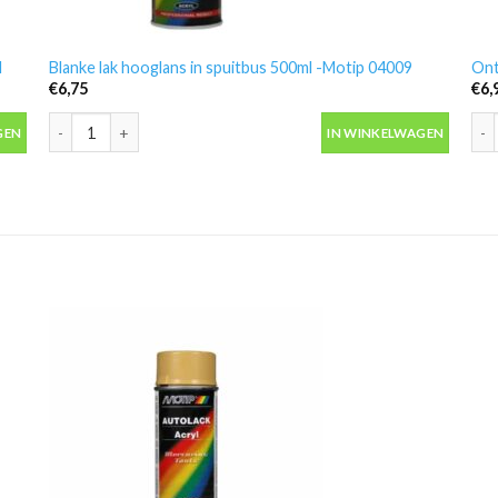
l
Blanke lak hooglans in spuitbus 500ml -Motip 04009
Ont
€
6,75
€
6,
 aantal
Blanke lak hooglans in spuitbus 500ml -Motip 04009 aantal
Ont
GEN
IN WINKELWAGEN