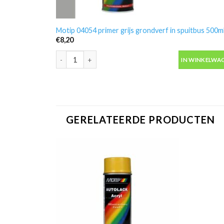
Motip 04054 primer grijs grondverf in spuitbus 500m
€
8,20
Motip 04054 primer grijs grondverf in spuitbus 500ml
IN WINKELWA
GERELATEERDE PRODUCTEN