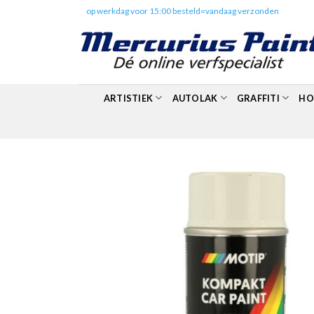
Skip
✔️
op werkdag voor 15:00 besteld=vandaag verzonden
to
content
ARTISTIEK
AUTOLAK
GRAFFITI
HO