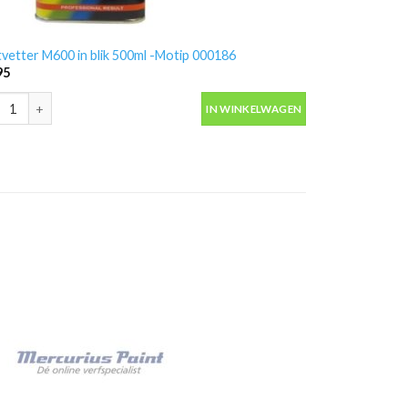
vetter M600 in blik 500ml -Motip 000186
95
vetter M600 in blik 500ml -Motip 000186 aantal
IN WINKELWAGEN