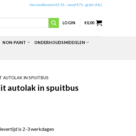
✔️
Verzendkosten €5,95 - vanaf €75,- gratis (NL)
LOGIN
€
0,00
NON-PAINT
ONDERHOUDSMIDDELEN
 AUTOLAK IN SPUITBUS
 autolak in spuitbus
 levertijd is 2-3 werkdagen