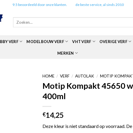
✔️
9.5 beoordeeld door onze klanten.
✔️
de beste service, al sinds 2010
Zoeken
naar:
BBY VERF
MODELBOUW VERF
VHT VERF
OVERIGE VERF
MERKEN
HOME
/
VERF
/
AUTOLAK
/
MOTIP KOMPAKT
Motip Kompakt 45650 wit
400ml
14,25
€
Deze kleur is niet standaard op voorraad. De