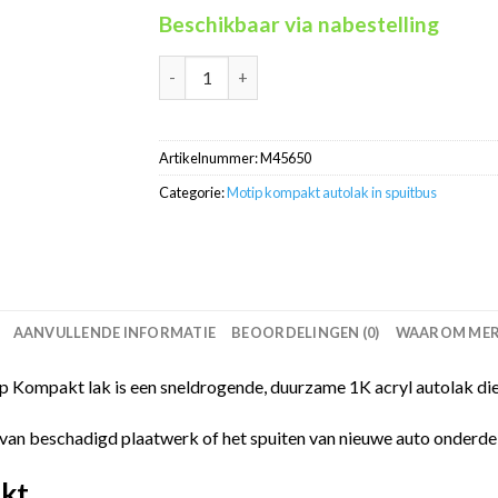
Beschikbaar via nabestelling
Motip Kompakt 45650 wit autolak in spuitbus
Artikelnummer:
M45650
Categorie:
Motip kompakt autolak in spuitbus
AANVULLENDE INFORMATIE
BEOORDELINGEN (0)
WAAROM MERC
p Kompakt lak is een sneldrogende, duurzame 1K acryl autolak die
van beschadigd plaatwerk of het spuiten van nieuwe auto onderdelen
kt