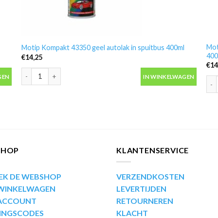
Mot
Motip Kompakt 43350 geel autolak in spuitbus 400ml
400
€
14,25
€
14
 aantal
Motip Kompakt 43350 geel autolak in spuitbus 400ml aantal
GEN
IN WINKELWAGEN
Mot
SHOP
KLANTENSERVICE
EK DE WEBSHOP
VERZENDKOSTEN
 WINKELWAGEN
LEVERTIJDEN
 ACCOUNT
RETOURNEREN
INGSCODES
KLACHT