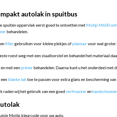
mpakt autolak in spuitbus
 te spuiten oppervlak eerst goed te ontvetten met
Motip M600 ontv
imer
behandelen.
een
filler
gebruiken voor kleine plekjes of
plamuur
voor wat groter 
este roest weg met een staalborstel en behandel het materiaal da
n en met een
primer
behandelen. Daarna kunt u het onderdeel met
m een
blanke lak
toe te passen voor extra glans en bescherming va
k raden wij het gebruik van een goed
verfmasker
en
handschoene
utolak
juiste Motip kleurcode voor uw auto.