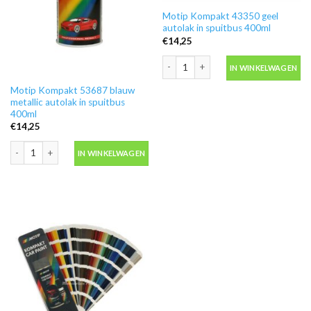
Motip Kompakt 43350 geel
autolak in spuitbus 400ml
€
14,25
Motip Kompakt 43350 geel autolak in 
IN WINKELWAGEN
Motip Kompakt 53687 blauw
metallic autolak in spuitbus
400ml
€
14,25
Motip Kompakt 53687 blauw metallic autolak in spuitbus 400ml aantal
IN WINKELWAGEN