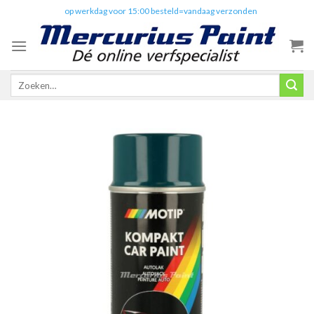
Skip
✔️
op werkdag voor 15:00 besteld=vandaag verzonden
to
content
Zoeken
naar: