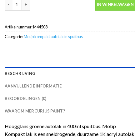
Motip Kompakt 44508 groen autolak in spuitbus 400ml aantal
IN WINKELWAGEN
Artikelnummer:
M44508
Categorie:
Motip kompakt autolak in spuitbus
BESCHRIJVING
AANVULLENDE INFORMATIE
BEOORDELINGEN (0)
WAAROM MERCURIUS PAINT?
Hoogglans groene autolak in 400ml spuitbus. Motip
Kompakt lak is een sneldrogende, duurzame 1K acryl autolak