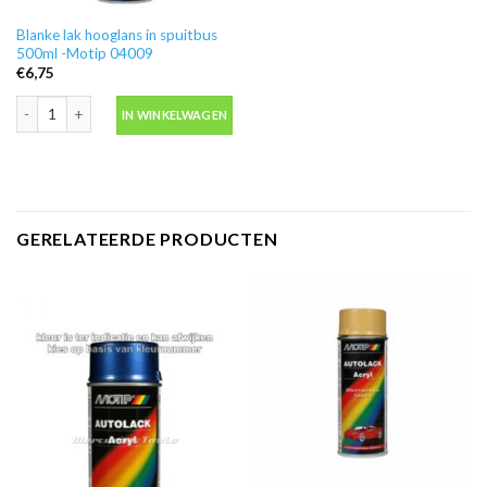
Blanke lak hooglans in spuitbus
500ml -Motip 04009
€
6,75
Blanke lak hooglans in spuitbus 500ml -Motip 04009 aantal
IN WINKELWAGEN
GERELATEERDE PRODUCTEN