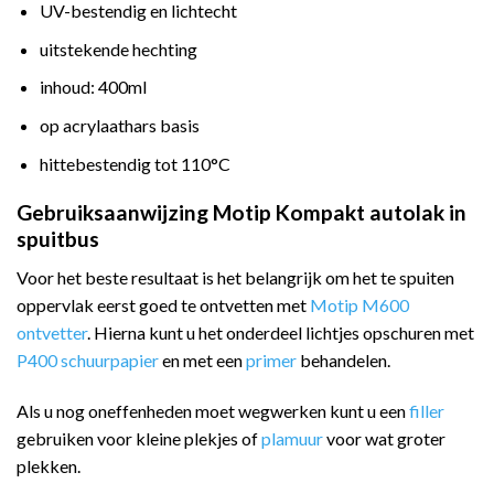
UV-bestendig en lichtecht
uitstekende hechting
inhoud: 400ml
op acrylaathars basis
hittebestendig tot 110°C
Gebruiksaanwijzing Motip Kompakt autolak in
spuitbus
Voor het beste resultaat is het belangrijk om het te spuiten
oppervlak eerst goed te ontvetten met
Motip M600
ontvetter
. Hierna kunt u het onderdeel lichtjes opschuren met
P400 schuurpapier
en met een
primer
behandelen.
Als u nog oneffenheden moet wegwerken kunt u een
filler
gebruiken voor kleine plekjes of
plamuur
voor wat groter
plekken.