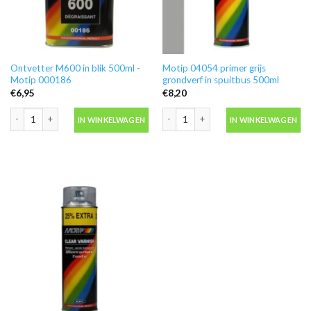
Ontvetter M600 in blik 500ml -
Motip 04054 primer grijs
Motip 000186
grondverf in spuitbus 500ml
€
6,95
€
8,20
Ontvetter M600 in blik 500ml -Motip 000186 aantal
Motip 04054 primer grijs grondverf in
IN WINKELWAGEN
IN WINKELWAGEN