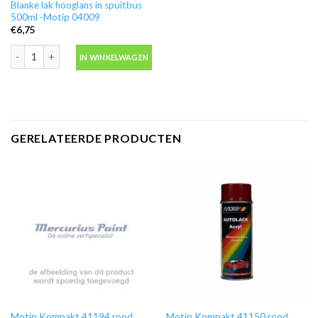
Blanke lak hooglans in spuitbus
500ml -Motip 04009
€
6,75
Blanke lak hooglans in spuitbus 500ml -Motip 04009 aantal
IN WINKELWAGEN
GERELATEERDE PRODUCTEN
Motip Kompakt 41194 rood
Motip Kompakt 41150 rood