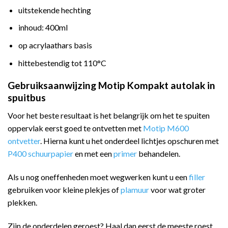
uitstekende hechting
inhoud: 400ml
op acrylaathars basis
hittebestendig tot 110°C
Gebruiksaanwijzing Motip Kompakt autolak in
spuitbus
Voor het beste resultaat is het belangrijk om het te spuiten
oppervlak eerst goed te ontvetten met
Motip M600
ontvetter
. Hierna kunt u het onderdeel lichtjes opschuren met
P400 schuurpapier
en met een
primer
behandelen.
Als u nog oneffenheden moet wegwerken kunt u een
filler
gebruiken voor kleine plekjes of
plamuur
voor wat groter
plekken.
Zijn de onderdelen geroest? Haal dan eerst de meeste roest