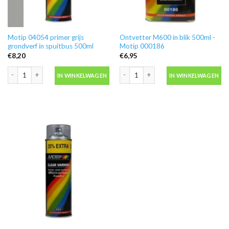
Motip 04054 primer grijs
Ontvetter M600 in blik 500ml -
grondverf in spuitbus 500ml
Motip 000186
€
8,20
€
6,95
Motip 04054 primer grijs grondverf in spuitbus 500ml aantal
Ontvetter M600 in blik 500ml -Motip 
IN WINKELWAGEN
IN WINKELWAGEN