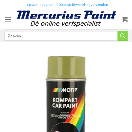
Skip
✔️
op werkdag voor 15:00 besteld=vandaag verzonden
to
content
Zoeken
naar: