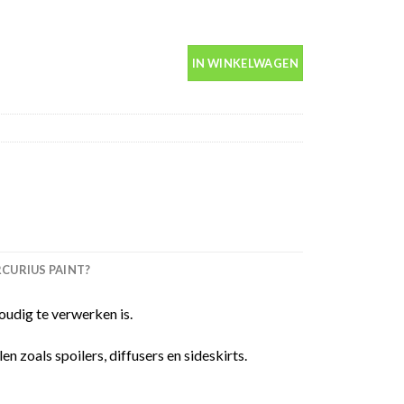
in spuitbus 400ml aantal
IN WINKELWAGEN
URIUS PAINT?
udig te verwerken is.
 zoals spoilers, diffusers en sideskirts.