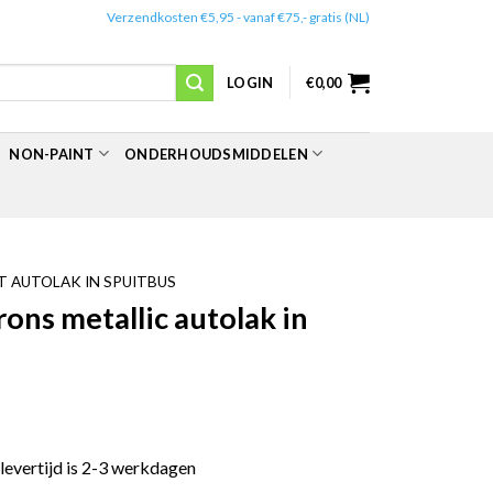
✔️
Verzendkosten €5,95 - vanaf €75,- gratis (NL)
LOGIN
€
0,00
NON-PAINT
ONDERHOUDSMIDDELEN
 AUTOLAK IN SPUITBUS
ns metallic autolak in
 levertijd is 2-3 werkdagen