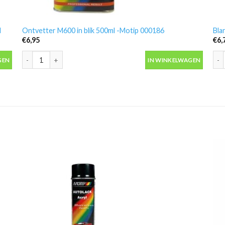
l
Ontvetter M600 in blik 500ml -Motip 000186
Bla
€
6,95
€
6,
 aantal
Ontvetter M600 in blik 500ml -Motip 000186 aantal
Bla
GEN
IN WINKELWAGEN