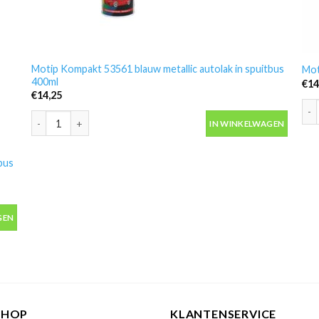
Motip Kompakt 53561 blauw metallic autolak in spuitbus
Mot
400ml
€
14
€
14,25
Mot
Motip Kompakt 53561 blauw metallic autolak in spuitbus 400ml 
IN WINKELWAGEN
bus
bus 400ml aantal
GEN
SHOP
KLANTENSERVICE