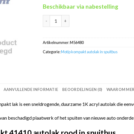
Beschikbaar via nabestelling
Motip Kompakt 56480 brons metallic autolak 
Artikelnummer:
M56480
Categorie:
Motip kompakt autolak in spuitbus
AANVULLENDE INFORMATIE
BEOORDELINGEN (0)
WAAROM MERC
akt lak is een sneldrogende, duurzame 1K acryl autolak die eenvo
van beschadigd plaatwerk of het spuiten van nieuwe auto onderdelen
t 41410 autolak rood in spuitbus