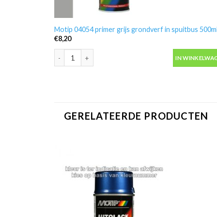
Motip 04054 primer grijs grondverf in spuitbus 500m
€
8,20
Motip 04054 primer grijs grondverf in spuitbus 500ml
IN WINKELWA
GERELATEERDE PRODUCTEN