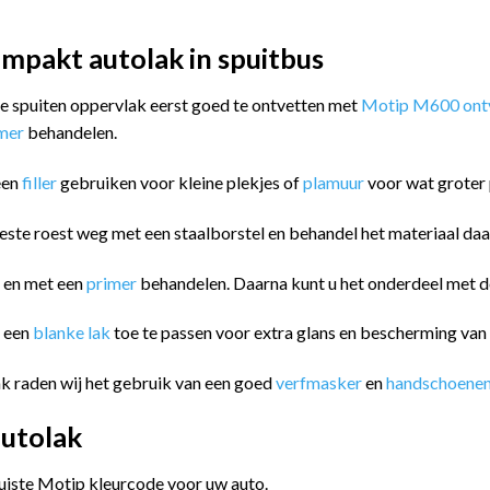
mpakt autolak in spuitbus
 te spuiten oppervlak eerst goed te ontvetten met
Motip M600 ontv
imer
behandelen.
een
filler
gebruiken voor kleine plekjes of
plamuur
voor wat groter 
este roest weg met een staalborstel en behandel het materiaal da
n en met een
primer
behandelen. Daarna kunt u het onderdeel met
m een
blanke lak
toe te passen voor extra glans en bescherming va
k raden wij het gebruik van een goed
verfmasker
en
handschoene
utolak
juiste Motip kleurcode voor uw auto.