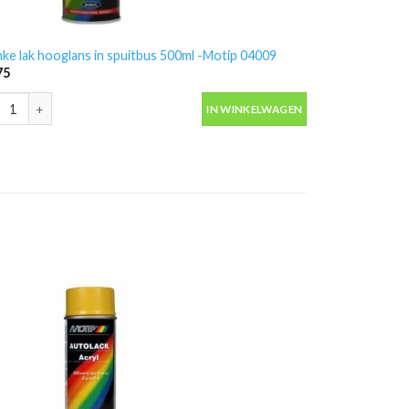
nke lak hooglans in spuitbus 500ml -Motip 04009
75
nke lak hooglans in spuitbus 500ml -Motip 04009 aantal
IN WINKELWAGEN