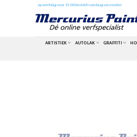
Skip
✔️
op werkdag voor 15:00 besteld=vandaag verzonden
to
content
ARTISTIEK
AUTOLAK
GRAFFITI
HO