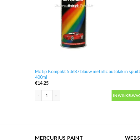
Motip Kompakt 53687 blauw metallic autolak in spuit
400ml
€
14,25
Motip Kompakt 53687 blauw metallic autolak in spuit
IN WINKELWA
MERCURIUS PAINT
WEB