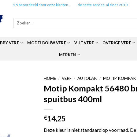
✔️
9.5 beoordeeld door onze klanten.
✔️
de beste service, al sinds 2010
Zoeken
naar:
BBY VERF
MODELBOUW VERF
VHT VERF
OVERIGE VERF
MERKEN
HOME
/
VERF
/
AUTOLAK
/
MOTIP KOMPAKT
Motip Kompakt 56480 bro
spuitbus 400ml
14,25
€
Deze kleur is niet standaard op voorraad. De