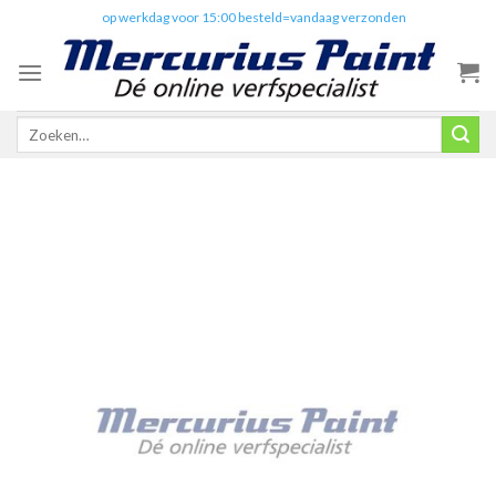
Skip
✔️
op werkdag voor 15:00 besteld=vandaag verzonden
to
content
Zoeken
naar: