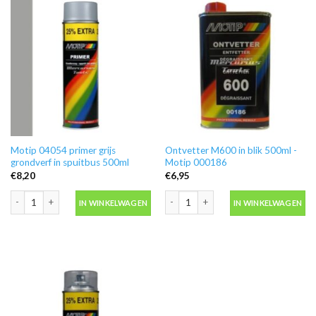
Motip 04054 primer grijs
Ontvetter M600 in blik 500ml -
grondverf in spuitbus 500ml
Motip 000186
€
8,20
€
6,95
Motip 04054 primer grijs grondverf in spuitbus 500ml aantal
Ontvetter M600 in blik 500ml -Motip 
IN WINKELWAGEN
IN WINKELWAGEN