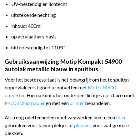
UV-bestendig en lichtecht
uitstekende hechting
inhoud: 400ml
op acrylaathars basis
hittebestendig tot 110°C
Gebruiksaanwijzing Motip Kompakt 54900
autolak metallic blauw in spuitbus
Voor het beste resultaat is het belangrijk om het te spuiten
oppervlak eerst goed te ontvetten met
Motip M600
ontvetter
. Hierna kunt u het onderdeel lichtjes opschuren met
P400 schuurpapier
en met een
primer
behandelen.
Als u nog oneffenheden moet wegwerken kunt u een
filler
gebruiken voor kleine plekjes of
plamuur
voor wat grotere
plekken.