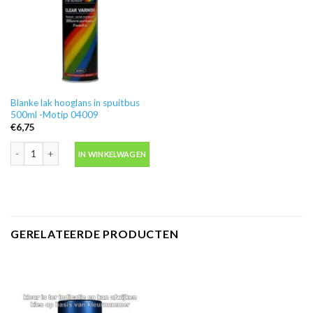
Blanke lak hooglans in spuitbus
500ml -Motip 04009
€
6,75
Blanke lak hooglans in spuitbus 500ml -Motip 04009 aantal
IN WINKELWAGEN
GERELATEERDE PRODUCTEN