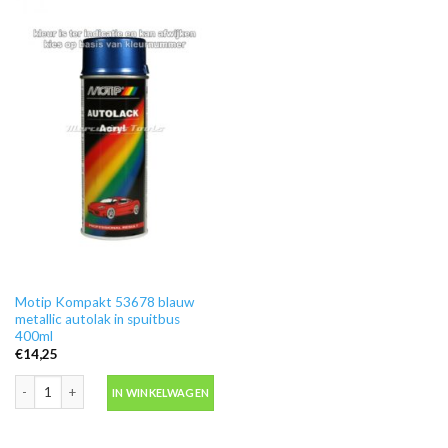
Motip Kompakt 53678 blauw
metallic autolak in spuitbus
400ml
€
14,25
Motip Kompakt 53678 blauw metallic autolak in spuitbus 400ml aantal
IN WINKELWAGEN