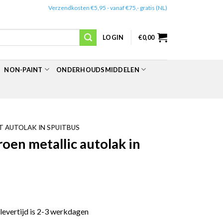
✔️
Verzendkosten €5,95 - vanaf €75,- gratis (NL)
LOGIN
€
0,00
NON-PAINT
ONDERHOUDSMIDDELEN
 AUTOLAK IN SPUITBUS
en metallic autolak in
 levertijd is 2-3 werkdagen