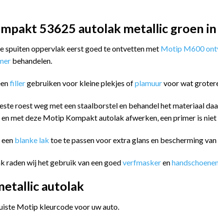
mpakt 53625 autolak metallic groen in
 te spuiten oppervlak eerst goed te ontvetten met
Motip M600 ontv
imer
behandelen.
een
filler
gebruiken voor kleine plekjes of
plamuur
voor wat groter
este roest weg met een staalborstel en behandel het materiaal da
n en met deze Motip Kompakt autolak afwerken, een primer is niet
m een
blanke lak
toe te passen voor extra glans en bescherming va
k raden wij het gebruik van een goed
verfmasker
en
handschoene
tallic autolak
juiste Motip kleurcode voor uw auto.