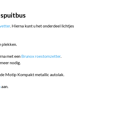
 spuitbus
etter
. Hierna kunt u het onderdeel lichtjes
e plekken.
arna met een
Brunox roestomzetter
.
 meer nodig.
n de Motip Kompakt metallic autolak.
n
aan.