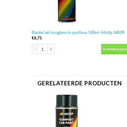
Blanke lak hooglans in spuitbus 500ml -Motip 04009
€
6,75
Blanke lak hooglans in spuitbus 500ml -Motip 04009 a
IN WINKELWA
GERELATEERDE PRODUCTEN