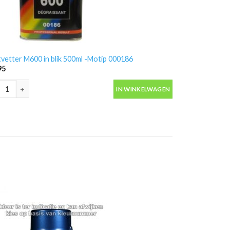
vetter M600 in blik 500ml -Motip 000186
95
vetter M600 in blik 500ml -Motip 000186 aantal
IN WINKELWAGEN