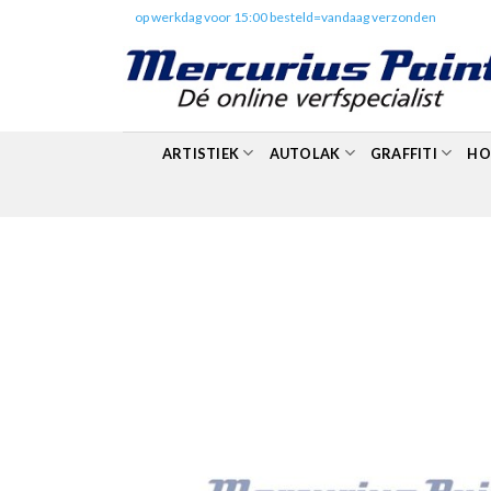
Skip
✔️
op werkdag voor 15:00 besteld=vandaag verzonden
to
content
ARTISTIEK
AUTOLAK
GRAFFITI
HO