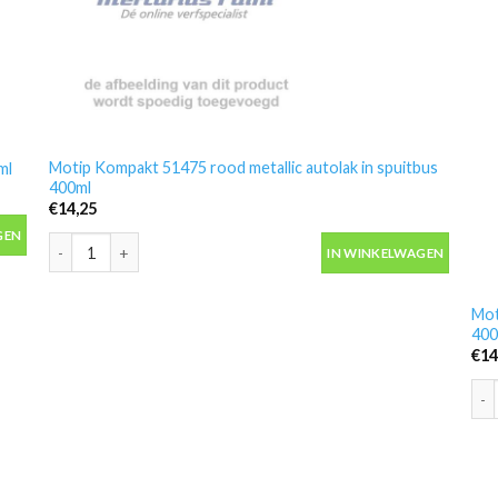
Motip Kompakt 51475 rood metallic autolak in spuitbus
ml
400ml
€
14,25
l aantal
GEN
Motip Kompakt 51475 rood metallic autolak in spuitbus 400ml a
IN WINKELWAGEN
Mot
400
€
14
Mot