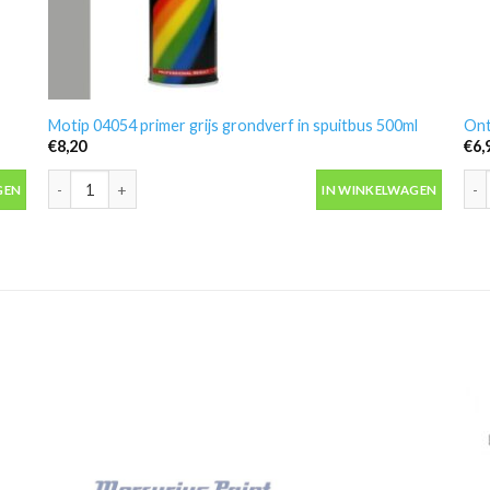
Motip 04054 primer grijs grondverf in spuitbus 500ml
Ont
€
8,20
€
6,
antal
Motip 04054 primer grijs grondverf in spuitbus 500ml aantal
Ont
GEN
IN WINKELWAGEN