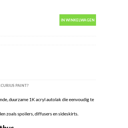
in spuitbus 400ml aantal
IN WINKELWAGEN
URIUS PAINT?
de, duurzame 1K acryl autolak die eenvoudig te
 zoals spoilers, diffusers en sideskirts.
tbus