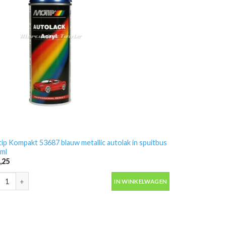
antal
ip Kompakt 53687 blauw metallic autolak in spuitbus
ml
,25
ip Kompakt 53687 blauw metallic autolak in spuitbus 400ml aantal
IN WINKELWAGEN