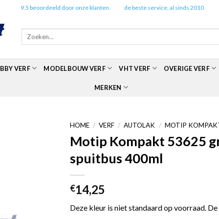
✔️
9.5 beoordeeld door onze klanten.
✔️
de beste service, al sinds 2010
Zoeken
naar:
BBY VERF
MODELBOUW VERF
VHT VERF
OVERIGE VERF
MERKEN
HOME
/
VERF
/
AUTOLAK
/
MOTIP KOMPAKT
Motip Kompakt 53625 gro
spuitbus 400ml
14,25
€
Deze kleur is niet standaard op voorraad. De