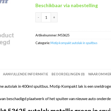
Beschikbaar via nabestelling
Motip Kompakt 53625 groen metallic autolak 
Artikelnummer:
M53625
Categorie:
Motip kompakt autolak in spuitbus
AANVULLENDE INFORMATIE
BEOORDELINGEN (0)
WAAROM MERC
 autolak in 400ml spuitbus. Motip Kompakt lak is een sneldrogen
van beschadigd plaatwerk of het spuiten van nieuwe auto onderdelen
 53625 autolak metallic groen in spui