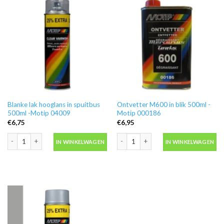
Blanke lak hooglans in spuitbus
Ontvetter M600 in blik 500ml -
500ml -Motip 04009
Motip 000186
€
6,75
€
6,95
Blanke lak hooglans in spuitbus 500ml -Motip 04009 aantal
Ontvetter M600 in blik 500ml -Motip 
IN WINKELWAGEN
IN WINKELWAGEN