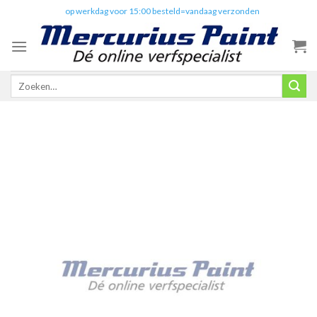
Skip
✔️
op werkdag voor 15:00 besteld=vandaag verzonden
to
content
Zoeken
naar: