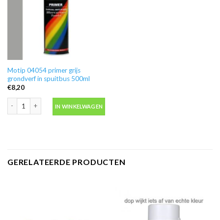
Motip 04054 primer grijs
grondverf in spuitbus 500ml
€
8,20
Motip 04054 primer grijs grondverf in spuitbus 500ml aantal
IN WINKELWAGEN
GERELATEERDE PRODUCTEN