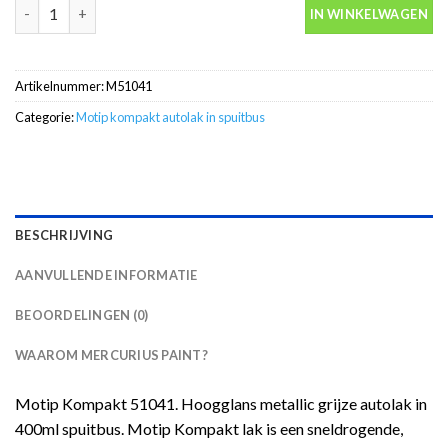
Motip Kompakt 51041 grijs metallic autolak in spuitbus 400ml a
IN WINKELWAGEN
Artikelnummer:
M51041
Categorie:
Motip kompakt autolak in spuitbus
BESCHRIJVING
AANVULLENDE INFORMATIE
BEOORDELINGEN (0)
WAAROM MERCURIUS PAINT?
Motip Kompakt 51041. Hoogglans metallic grijze autolak in
400ml spuitbus. Motip Kompakt lak is een sneldrogende,