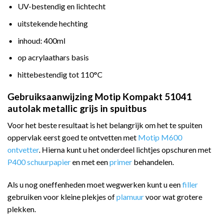
UV-bestendig en lichtecht
uitstekende hechting
inhoud: 400ml
op acrylaathars basis
hittebestendig tot 110°C
Gebruiksaanwijzing Motip Kompakt 51041
autolak metallic grijs in spuitbus
Voor het beste resultaat is het belangrijk om het te spuiten
oppervlak eerst goed te ontvetten met
Motip M600
ontvetter
. Hierna kunt u het onderdeel lichtjes opschuren met
P400 schuurpapier
en met een
primer
behandelen.
Als u nog oneffenheden moet wegwerken kunt u een
filler
gebruiken voor kleine plekjes of
plamuur
voor wat grotere
plekken.