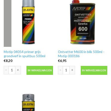
Motip 04054 primer grijs
Ontvetter M600 in blik 500ml -
grondverf in spuitbus 500ml
Motip 000186
€
8,20
€
6,95
Motip 04054 primer grijs grondverf in spuitbus 500ml aantal
Ontvetter M600 in blik 500ml -Motip 
IN WINKELWAGEN
IN WINKELWAGEN