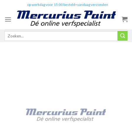
Skip
✔️
op werkdag voor 15:00 besteld=vandaag verzonden
to
content
Zoeken
naar: