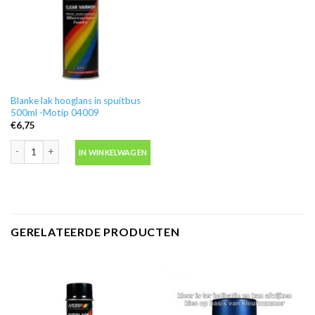
Blanke lak hooglans in spuitbus
500ml -Motip 04009
€
6,75
Blanke lak hooglans in spuitbus 500ml -Motip 04009 aantal
IN WINKELWAGEN
GERELATEERDE PRODUCTEN