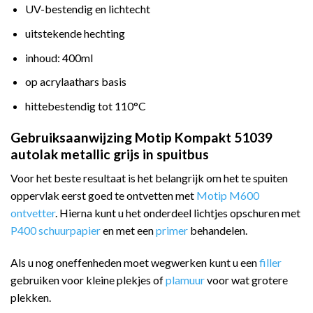
UV-bestendig en lichtecht
uitstekende hechting
inhoud: 400ml
op acrylaathars basis
hittebestendig tot 110°C
Gebruiksaanwijzing Motip Kompakt 51039
autolak metallic grijs in spuitbus
Voor het beste resultaat is het belangrijk om het te spuiten
oppervlak eerst goed te ontvetten met
Motip M600
ontvetter
. Hierna kunt u het onderdeel lichtjes opschuren met
P400 schuurpapier
en met een
primer
behandelen.
Als u nog oneffenheden moet wegwerken kunt u een
filler
gebruiken voor kleine plekjes of
plamuur
voor wat grotere
plekken.