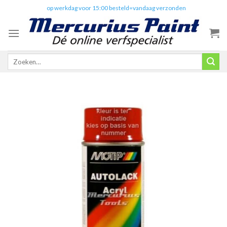
Skip
✔️
op werkdag voor 15:00 besteld=vandaag verzonden
to
content
Zoeken
naar: