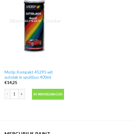
Motip Kompakt 45295 wit
autolak in spuitbus 400ml
€
14,25
Motip Kompakt 45295 wit autolak in spuitbus 400ml aantal
IN WINKELWAGEN
MERCURIUS PAINT