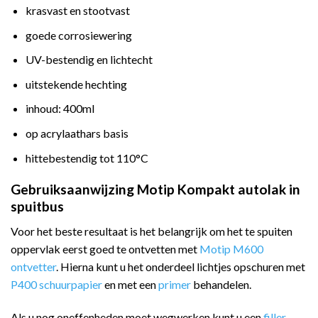
krasvast en stootvast
goede corrosiewering
UV-bestendig en lichtecht
uitstekende hechting
inhoud: 400ml
op acrylaathars basis
hittebestendig tot 110°C
Gebruiksaanwijzing Motip Kompakt autolak in
spuitbus
Voor het beste resultaat is het belangrijk om het te spuiten
oppervlak eerst goed te ontvetten met
Motip M600
ontvetter
. Hierna kunt u het onderdeel lichtjes opschuren met
P400 schuurpapier
en met een
primer
behandelen.
Als u nog oneffenheden moet wegwerken kunt u een
filler