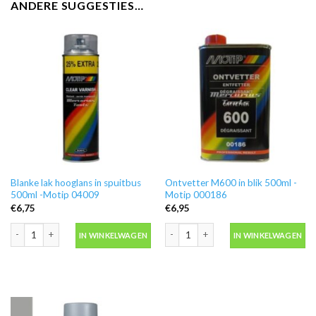
ANDERE SUGGESTIES…
Blanke lak hooglans in spuitbus
Ontvetter M600 in blik 500ml -
500ml -Motip 04009
Motip 000186
€
6,75
€
6,95
Blanke lak hooglans in spuitbus 500ml -Motip 04009 aantal
Ontvetter M600 in blik 500ml -Motip 
IN WINKELWAGEN
IN WINKELWAGEN