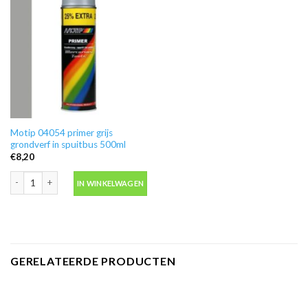
Motip 04054 primer grijs
grondverf in spuitbus 500ml
€
8,20
Motip 04054 primer grijs grondverf in spuitbus 500ml aantal
IN WINKELWAGEN
GERELATEERDE PRODUCTEN