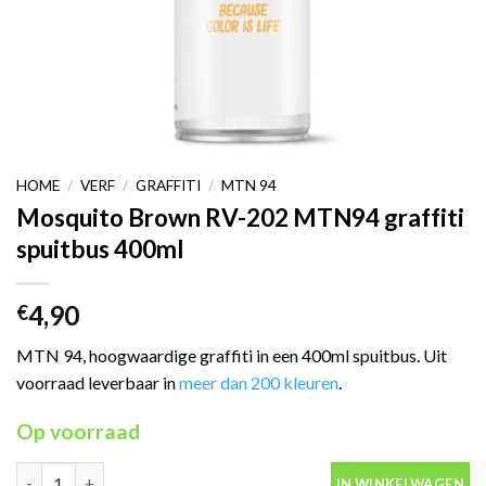
HOME
/
VERF
/
GRAFFITI
/
MTN 94
Mosquito Brown RV-202 MTN94 graffiti
spuitbus 400ml
4,90
€
MTN 94, hoogwaardige graffiti in een 400ml spuitbus. Uit
voorraad leverbaar in
meer dan 200 kleuren
.
Op voorraad
Mosquito Brown RV-202 MTN94 graffiti spuitbus 400ml aantal
IN WINKELWAGEN