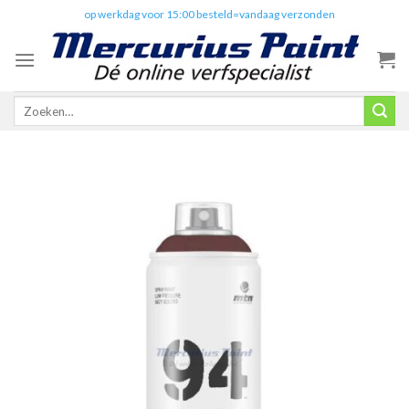
Skip
✔️
op werkdag voor 15:00 besteld=vandaag verzonden
to
content
Zoeken
naar: