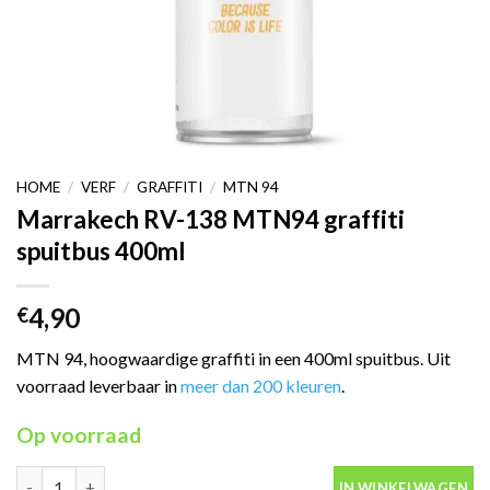
HOME
/
VERF
/
GRAFFITI
/
MTN 94
Marrakech RV-138 MTN94 graffiti
spuitbus 400ml
4,90
€
MTN 94, hoogwaardige graffiti in een 400ml spuitbus. Uit
voorraad leverbaar in
meer dan 200 kleuren
.
Op voorraad
Marrakech RV-138 MTN94 graffiti spuitbus 400ml aantal
IN WINKELWAGEN