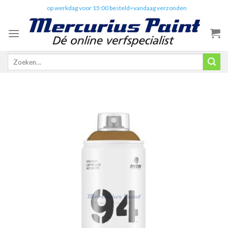
Skip
✔️
op werkdag voor 15:00 besteld=vandaag verzonden
to
content
Zoeken
naar: