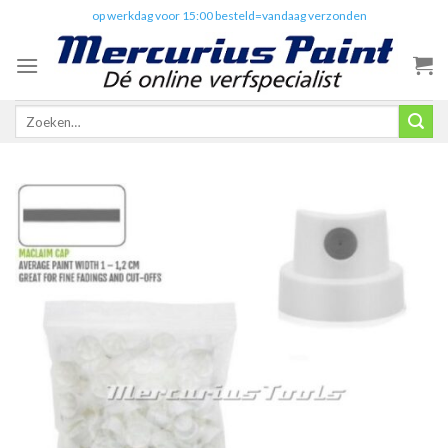
Skip
✔️
op werkdag voor 15:00 besteld=vandaag verzonden
to
content
Zoeken
naar: