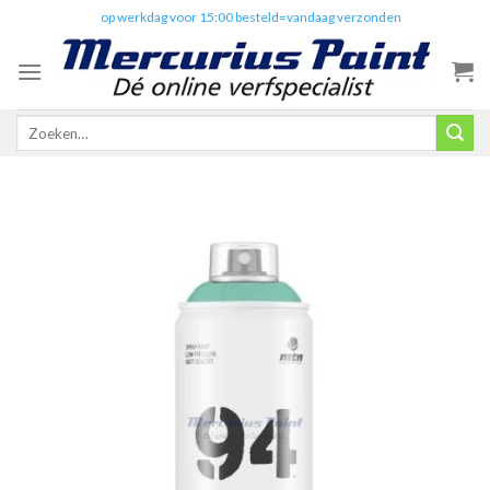
Skip
✔️
op werkdag voor 15:00 besteld=vandaag verzonden
to
content
Zoeken
naar: