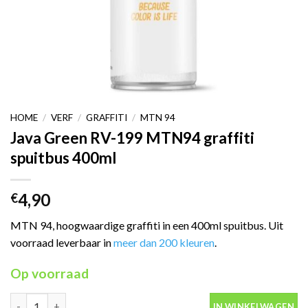
HOME
/
VERF
/
GRAFFITI
/
MTN 94
Java Green RV-199 MTN94 graffiti
spuitbus 400ml
4,90
€
MTN 94, hoogwaardige graffiti in een 400ml spuitbus. Uit
voorraad leverbaar in
meer dan 200 kleuren
.
Op voorraad
Java Green RV-199 MTN94 graffiti spuitbus 400ml aantal
IN WINKELWAGEN